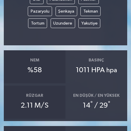
Pazaryolu
Şenkaya
Tekman
Tortum
Uzundere
Yakutiye
NEM
BASINÇ
%58
1011 HPA
hpa
RÜZGAR
EN DÜŞÜK / EN YÜKSEK
°
°
2.11 M/S
14
/ 29