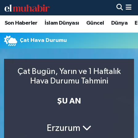
Son Haberler
İslam Dünyası
Güncel
Dünya
E
Hava Durumu
Trafik Durumu
Çat Hava Durumu
Süper Lig Puan Durumu ve Fikstür
Çat Bugün, Yarın ve 1 Haftalık
Tüm Manşetler
Hava Durumu Tahmini
Son Dakika Haberleri
ŞU AN
Haber Arşivi
Erzurum