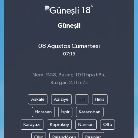
°
18
Güneşli
08 Ağustos Cumartesi
07:15
Nem: %58, Basınç: 1011 hpa hPa,
Rüzgar: 2.11 m/s
Aşkale
Aziziye
Çat
Hınıs
Horasan
İspir
Karaçoban
Karayazı
Köprüköy
Narman
Oltu
Olur
Palandöken
Pasinler