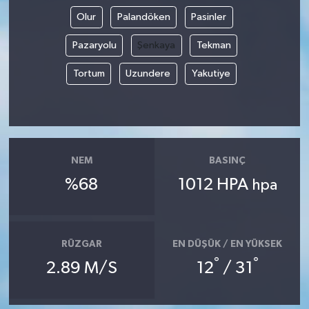
Olur
Palandöken
Pasinler
Pazaryolu
Şenkaya
Tekman
Tortum
Uzundere
Yakutiye
NEM
BASINÇ
%68
1012 HPA
hpa
RÜZGAR
EN DÜŞÜK / EN YÜKSEK
°
°
2.89 M/S
12
/ 31