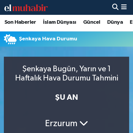
Son Haberler
İslam Dünyası
Güncel
Dünya
E
Hava Durumu
Trafik Durumu
Şenkaya Hava Durumu
Süper Lig Puan Durumu ve Fikstür
Şenkaya Bugün, Yarın ve 1
Tüm Manşetler
Haftalık Hava Durumu Tahmini
Son Dakika Haberleri
ŞU AN
Haber Arşivi
Erzurum