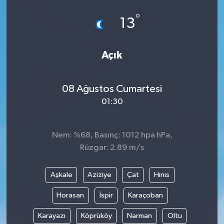
°
13
Açık
08 Ağustos Cumartesi
01:30
Nem: %68, Basınç: 1012 hpa hPa,
Rüzgar: 2.89 m/s
Aşkale
Aziziye
Çat
Hınıs
Horasan
İspir
Karaçoban
Karayazı
Köprüköy
Narman
Oltu