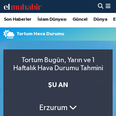
Son Haberler
İslam Dünyası
Güncel
Dünya
E
Hava Durumu
Trafik Durumu
Tortum Hava Durumu
Süper Lig Puan Durumu ve Fikstür
Tortum Bugün, Yarın ve 1
Tüm Manşetler
Haftalık Hava Durumu Tahmini
Son Dakika Haberleri
ŞU AN
Haber Arşivi
Erzurum