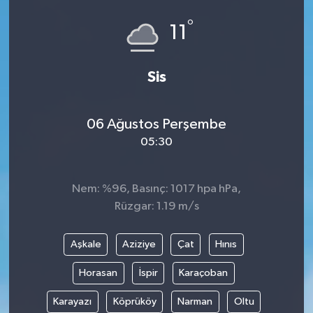
°
11
Sis
06 Ağustos Perşembe
05:30
Nem: %96, Basınç: 1017 hpa hPa,
Rüzgar: 1.19 m/s
Aşkale
Aziziye
Çat
Hınıs
Horasan
İspir
Karaçoban
Karayazı
Köprüköy
Narman
Oltu