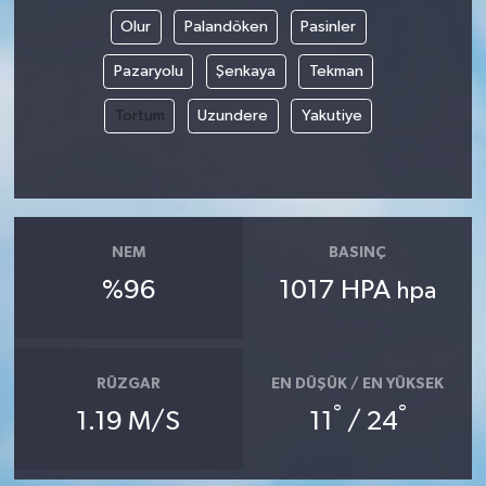
Olur
Palandöken
Pasinler
Pazaryolu
Şenkaya
Tekman
Tortum
Uzundere
Yakutiye
NEM
BASINÇ
%96
1017 HPA
hpa
RÜZGAR
EN DÜŞÜK / EN YÜKSEK
°
°
1.19 M/S
11
/ 24