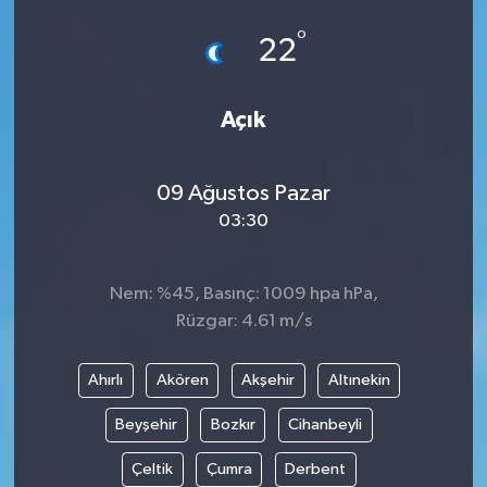
°
22
Açık
09 Ağustos Pazar
03:30
Nem: %45, Basınç: 1009 hpa hPa,
Rüzgar: 4.61 m/s
Ahırlı
Akören
Akşehir
Altınekin
Beyşehir
Bozkır
Cihanbeyli
Çeltik
Çumra
Derbent