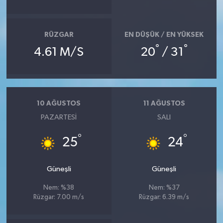
RÜZGAR
EN DÜŞÜK / EN YÜKSEK
°
°
4.61 M/S
20
/ 31
10 AĞUSTOS
11 AĞUSTOS
PAZARTESI
SALI
°
°
25
24
Güneşli
Güneşli
Nem: %38
Nem: %37
Rüzgar: 7.00 m/s
Rüzgar: 6.39 m/s