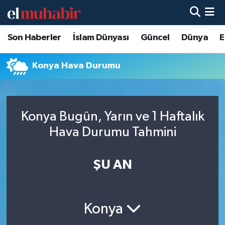
Son Haberler
İslam Dünyası
Güncel
Dünya
E
Hava Durumu
Trafik Durumu
Konya Hava Durumu
Süper Lig Puan Durumu ve Fikstür
Konya Bugün, Yarın ve 1 Haftalık
Tüm Manşetler
Hava Durumu Tahmini
Son Dakika Haberleri
ŞU AN
Haber Arşivi
Konya