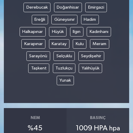
Derebucak
Doğanhisar
Emirgazi
Ereğli
Güneysınır
Hadim
Halkapınar
Hüyük
Ilgın
Kadınhanı
Karapınar
Karatay
Kulu
Meram
Sarayönü
Selçuklu
Seydişehir
Taşkent
Tuzlukçu
Yalıhüyük
Yunak
NEM
BASINÇ
%45
1009 HPA
hpa