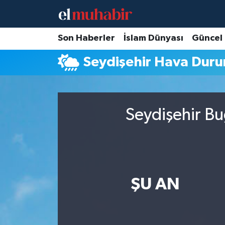
Hava Durumu
Son Haberler
İslam Dünyası
Güncel
Seydişehir Hava Dur
Trafik Durumu
Süper Lig Puan Durumu ve Fikstür
Seydişehir Bu
Tüm Manşetler
Son Dakika Haberleri
Haber Arşivi
ŞU AN