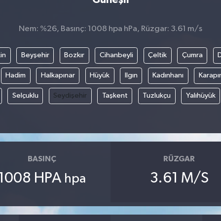
Nem: %26, Basınç: 1008 hpa hPa, Rüzgar: 3.61 m/s
in
Beyşehir
Bozkır
Cihanbeyli
Çeltik
Çumra
Hadim
Halkapınar
Hüyük
Ilgın
Kadınhanı
Karapı
Selçuklu
Seydişehir
Taşkent
Tuzlukçu
Yalıhüyük
BASINÇ
RÜZGAR
1008 HPA
3.61 M/S
hpa