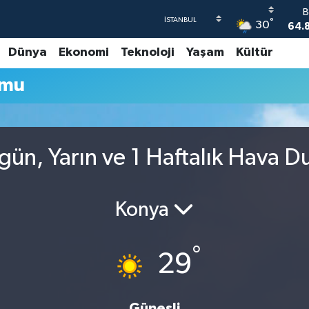
B
°
30
64.
Dünya
Ekonomi
Teknoloji
Yaşam
Kültür
47
umu
55
64
GR
6
gün, Yarın ve 1 Haftalık Hava 
B
1
Konya
°
29
Güneşli