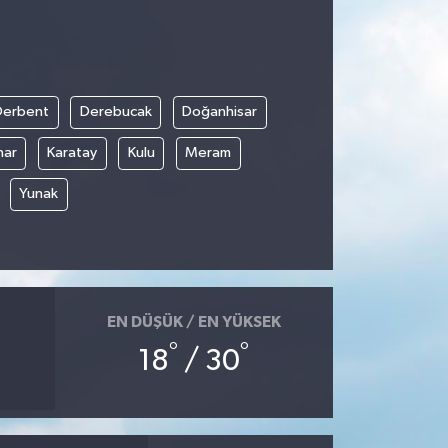
Derbent
Derebucak
Doğanhisar
nar
Karatay
Kulu
Meram
Yunak
EN DÜŞÜK / EN YÜKSEK
°
°
18
/ 30