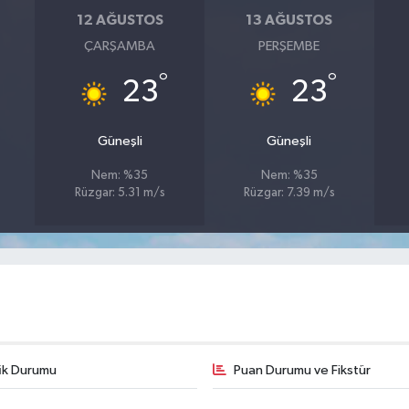
12 AĞUSTOS
13 AĞUSTOS
ÇARŞAMBA
PERŞEMBE
°
°
23
23
Güneşli
Güneşli
Nem: %35
Nem: %35
Rüzgar: 5.31 m/s
Rüzgar: 7.39 m/s
fik Durumu
Puan Durumu ve Fikstür