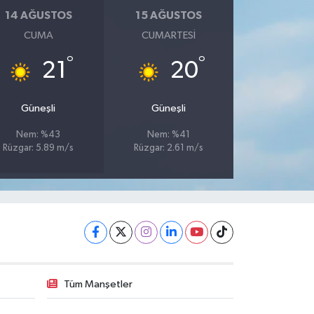
14 AĞUSTOS
15 AĞUSTOS
CUMA
CUMARTESI
°
°
21
20
Güneşli
Güneşli
Nem: %43
Nem: %41
Rüzgar: 5.89 m/s
Rüzgar: 2.61 m/s
Tüm Manşetler