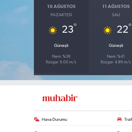
10 AĞUSTOS
11 AĞUSTOS
PAZARTESI
SALI
°
°
23
22
Güneşli
Güneşli
Nem: %38
Nem: %41
Rüzgar: 6.00 m/s
Rüzgar: 4.89 m/s
Hava Durumu
Tra