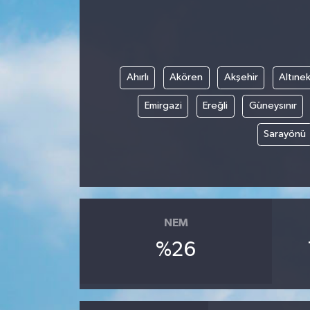
Ahırlı
Akören
Akşehir
Altınek
Emirgazi
Ereğli
Güneysınır
Sarayönü
NEM
%26