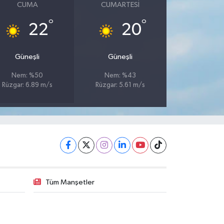
CUMA
CUMARTESI
°
°
22
20
Güneşli
Güneşli
Nem: %50
Nem: %43
Rüzgar: 6.89 m/s
Rüzgar: 5.61 m/s
Tüm Manşetler