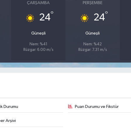
ÇARŞAMBA
PERŞEMBE
°
°
24
24
Güneşli
Güneşli
Nem: %41
Nem: %42
Rüzgar: 6.00 m/s
Rüzgar: 7.31 m/s
fik Durumu
Puan Durumu ve Fikstür
er Arşivi