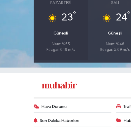
PAZARTESI
SALI
°
°
23
24
Güneşli
Güneşli
Nem: %55
Nem: %46
Rüzgar: 6.19 m/s
Rüzgar: 5.69 m/s
Hava Durumu
Tra
Son Dakika Haberleri
Hab