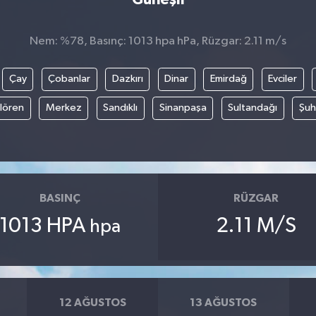
Nem: %78, Basınç: 1013 hpa hPa, Rüzgar: 2.11 m/s
Çay
Çobanlar
Dazkırı
Dinar
Emirdağ
Evciler
ılören
Merkez
Sandıklı
Sinanpaşa
Sultandağı
Şuh
BASINÇ
RÜZGAR
1013 HPA
2.11 M/S
hpa
12 AĞUSTOS
13 AĞUSTOS