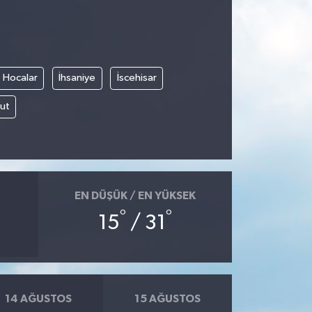
Hocalar
İhsaniye
İscehisar
ut
EN DÜŞÜK / EN YÜKSEK
°
°
15
/ 31
14 AĞUSTOS
15 AĞUSTOS