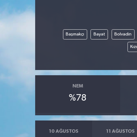
Başmakçı
Bayat
Bolvadin
Kız
NEM
%78
10 AĞUSTOS
11 AĞUSTOS