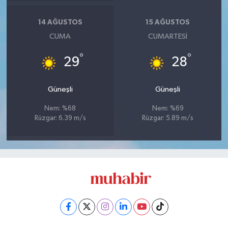
14 AĞUSTOS
15 AĞUSTOS
CUMA
CUMARTESI
°
°
29
28
Güneşli
Güneşli
Nem: %68
Nem: %69
Rüzgar: 6.39 m/s
Rüzgar: 5.89 m/s