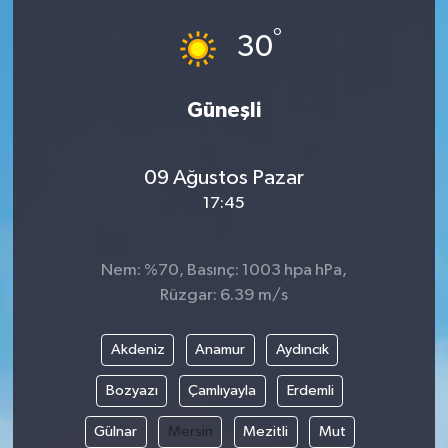
°
30
Güneşli
09 Ağustos Pazar
17:45
Nem: %70, Basınç: 1003 hpa hPa,
Rüzgar: 6.39 m/s
Akdeniz
Anamur
Aydıncık
Bozyazı
Çamlıyayla
Erdemli
Gülnar
Mersin
Mezitli
Mut