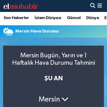
Son Haberler
İslam Dünyası
Güncel
Dünya
E
Hava Durumu
Trafik Durumu
Mersin Hava Durumu
Süper Lig Puan Durumu ve Fikstür
Mersin Bugün, Yarın ve 1
Tüm Manşetler
Haftalık Hava Durumu Tahmini
Son Dakika Haberleri
ŞU AN
Haber Arşivi
Mersin