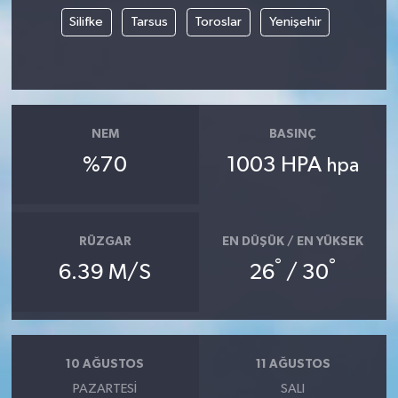
Silifke
Tarsus
Toroslar
Yenişehir
NEM
BASINÇ
%70
1003 HPA
hpa
RÜZGAR
EN DÜŞÜK / EN YÜKSEK
°
°
6.39 M/S
26
/ 30
10 AĞUSTOS
11 AĞUSTOS
PAZARTESI
SALI