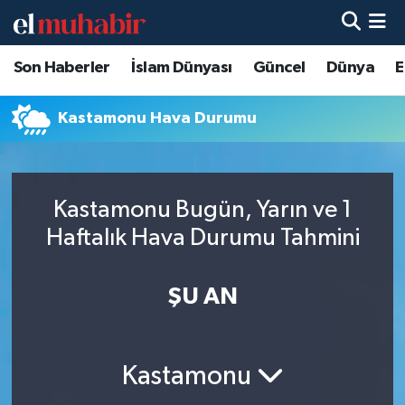
Son Haberler
İslam Dünyası
Güncel
Dünya
E
Hava Durumu
Trafik Durumu
Kastamonu Hava Durumu
Süper Lig Puan Durumu ve Fikstür
Kastamonu Bugün, Yarın ve 1
Tüm Manşetler
Haftalık Hava Durumu Tahmini
Son Dakika Haberleri
ŞU AN
Haber Arşivi
Kastamonu