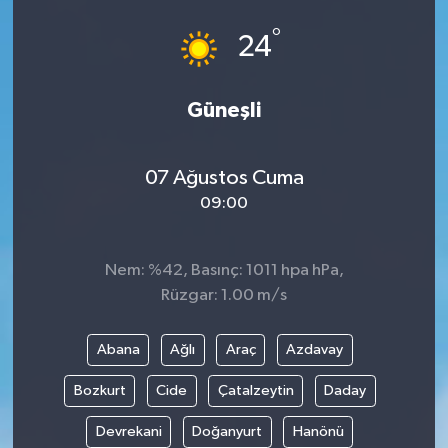
°
24
Güneşli
07 Ağustos Cuma
09:00
Nem: %42, Basınç: 1011 hpa hPa,
Rüzgar: 1.00 m/s
Abana
Ağlı
Araç
Azdavay
Bozkurt
Cide
Çatalzeytin
Daday
Devrekani
Doğanyurt
Hanönü