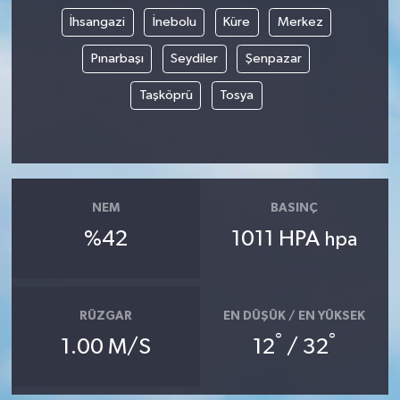
İhsangazi
İnebolu
Küre
Merkez
Pınarbaşı
Seydiler
Şenpazar
Taşköprü
Tosya
NEM
BASINÇ
%42
1011 HPA
hpa
RÜZGAR
EN DÜŞÜK / EN YÜKSEK
°
°
1.00 M/S
12
/ 32