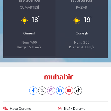
15 AĞUSTOS
16 AĞUSTOS
CUMARTESI
PAZAR
°
°
18
19
Güneşli
Güneşli
Nem: %66
Nem: %65
Rüzgar: 5.11 m/s
Rüzgar: 4.39 m/s
Hava Durumu
Trafik Durumu