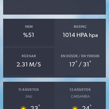
NEM
BASINÇ
%51
1014 HPA
hpa
RÜZGAR
EN DÜŞÜK / EN YÜKSEK
°
°
2.31 M/S
17
/ 31
11 AĞUSTOS
12 AĞUSTOS
SALI
ÇARŞAMBA
°
°
23
24