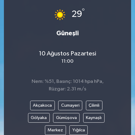
°
29
Güneşli
10 Ağustos Pazartesi
11:00
Nem: %51, Basınç: 1014 hpa hPa,
Rüzgar: 2.31 m/s
Akçakoca
Cumayeri
Çilimli
Gölyaka
Gümüşova
Kaynaşlı
Merkez
Yığılca