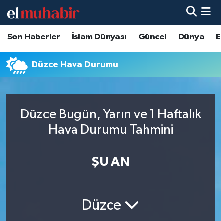
Son Haberler
İslam Dünyası
Güncel
Dünya
E
Hava Durumu
Trafik Durumu
Düzce Hava Durumu
Süper Lig Puan Durumu ve Fikstür
Düzce Bugün, Yarın ve 1 Haftalık
Tüm Manşetler
Hava Durumu Tahmini
Son Dakika Haberleri
ŞU AN
Haber Arşivi
Düzce