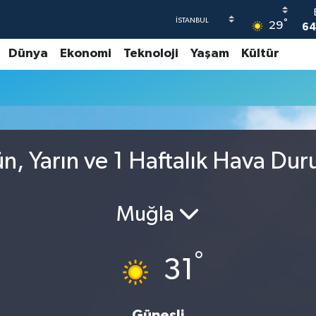
°
29
64
Dünya
Ekonomi
Teknoloji
Yaşam
Kültür
4
5
6
GR
6
, Yarın ve 1 Haftalık Hava Du
Muğla
°
31
Güneşli