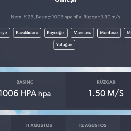
Nem: %29, Basınç: 1006 hpa hPa, Rüzgar: 1.50 m/s
hiye
Kavaklıdere
Köyceğiz
Marmaris
Menteşe
Mi
Yatağan
BASINÇ
RÜZGAR
1006 HPA
1.50 M/S
hpa
11 AĞUSTOS
12 AĞUSTOS