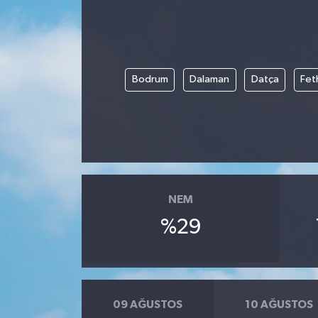
Bodrum
Dalaman
Datça
Fet
NEM
%29
09 AĞUSTOS
10 AĞUSTOS