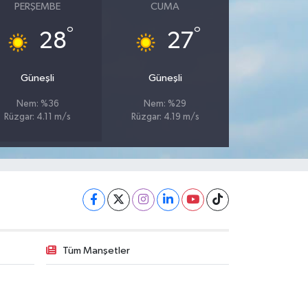
PERŞEMBE
CUMA
°
°
28
27
Güneşli
Güneşli
Nem: %36
Nem: %29
Rüzgar: 4.11 m/s
Rüzgar: 4.19 m/s
Tüm Manşetler