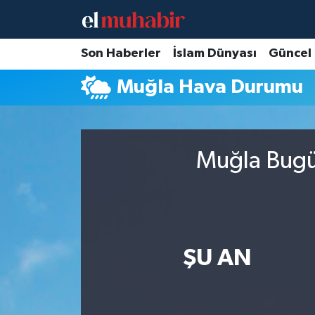
Hava Durumu
Son Haberler
İslam Dünyası
Güncel
Muğla Hava Durumu
Trafik Durumu
Süper Lig Puan Durumu ve Fikstür
Muğla Bugün
Tüm Manşetler
Son Dakika Haberleri
Haber Arşivi
ŞU AN