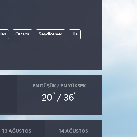
las
Ortaca
Seydikemer
Ula
EN DÜŞÜK / EN YÜKSEK
°
°
20
/ 36
13 AĞUSTOS
14 AĞUSTOS