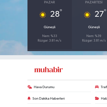
PAZAR
PAZARTESI
°
°
28
27
Güneşli
Güneşli
Nem: %33
Nem: %39
Rüzgar: 3.81 m/s
Rüzgar: 3.81 m/s
Hava Durumu
Tra
Son Dakika Haberleri
Hab