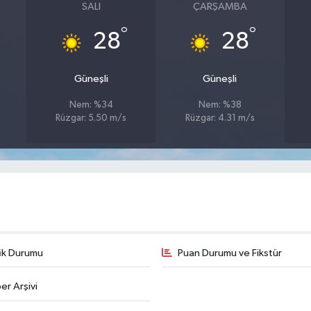
SALI
ÇARŞAMBA
°
°
28
28
Güneşli
Güneşli
Nem: %34
Nem: %38
Rüzgar: 5.50 m/s
Rüzgar: 4.31 m/s
fik Durumu
Puan Durumu ve Fikstür
er Arşivi