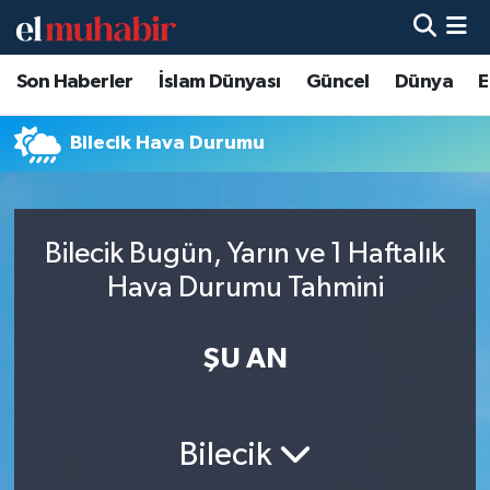
Son Haberler
İslam Dünyası
Güncel
Dünya
E
Hava Durumu
Trafik Durumu
Bilecik Hava Durumu
Süper Lig Puan Durumu ve Fikstür
Bilecik Bugün, Yarın ve 1 Haftalık
Tüm Manşetler
Hava Durumu Tahmini
Son Dakika Haberleri
ŞU AN
Haber Arşivi
Bilecik