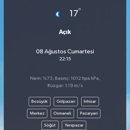
°
17
Açık
08 Ağustos Cumartesi
22:15
Nem: %73, Basınç: 1012 hpa hPa,
Rüzgar: 1.19 m/s
Bozüyük
Gölpazarı
İnhisar
Merkez
Osmaneli
Pazaryeri
Söğüt
Yenipazar