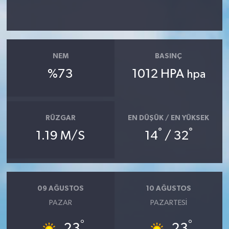
NEM
BASINÇ
%73
1012 HPA
hpa
RÜZGAR
EN DÜŞÜK / EN YÜKSEK
°
°
1.19 M/S
14
/ 32
09 AĞUSTOS
10 AĞUSTOS
PAZAR
PAZARTESI
°
°
23
23