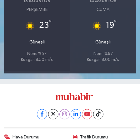
13 AĞUSTOS
14 AĞUSTOS
PERŞEMBE
CUMA
°
°
23
19
Güneşli
Güneşli
Nem: %57
Nem: %67
Rüzgar: 8.50 m/s
Rüzgar: 8.00 m/s
Hava Durumu
Trafik Durumu