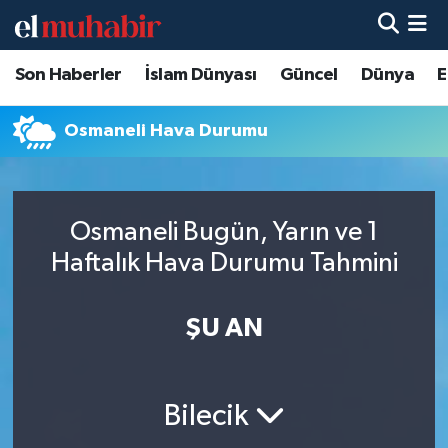
Son Haberler
İslam Dünyası
Güncel
Dünya
E
Hava Durumu
Trafik Durumu
Osmaneli Hava Durumu
Süper Lig Puan Durumu ve Fikstür
Osmaneli Bugün, Yarın ve 1
Tüm Manşetler
Haftalık Hava Durumu Tahmini
Son Dakika Haberleri
ŞU AN
Haber Arşivi
Bilecik