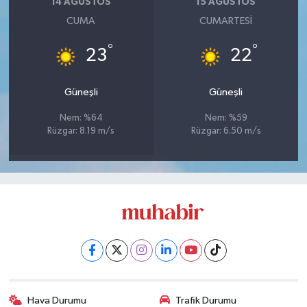
14 AĞUSTOS
15 AĞUSTOS
CUMA
CUMARTESI
°
°
23
22
Güneşli
Güneşli
Nem: %64
Nem: %59
Rüzgar: 8.19 m/s
Rüzgar: 6.50 m/s
Hava Durumu
Trafik Durumu