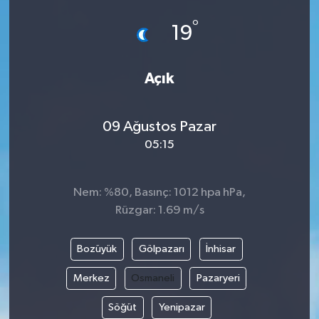
°
19
Açık
09 Ağustos Pazar
05:15
Nem: %80, Basınç: 1012 hpa hPa,
Rüzgar: 1.69 m/s
Bozüyük
Gölpazarı
İnhisar
Merkez
Osmaneli
Pazaryeri
Söğüt
Yenipazar