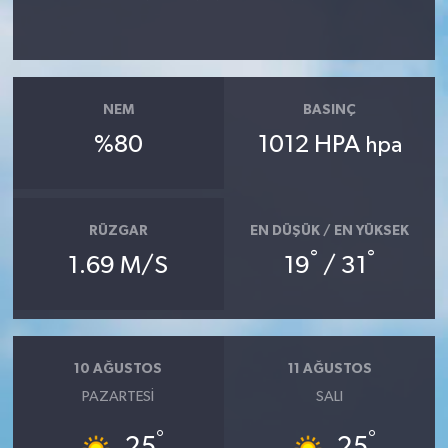
NEM
BASINÇ
%80
1012 HPA
hpa
RÜZGAR
EN DÜŞÜK / EN YÜKSEK
°
°
1.69 M/S
19
/ 31
10 AĞUSTOS
11 AĞUSTOS
PAZARTESI
SALI
°
°
25
25