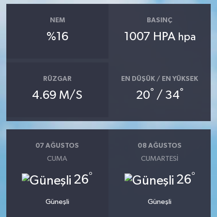
NEM
BASINÇ
%16
1007 HPA
hpa
RÜZGAR
EN DÜŞÜK / EN YÜKSEK
°
°
4.69 M/S
20
/ 34
07 AĞUSTOS
08 AĞUSTOS
CUMA
CUMARTESI
°
°
26
26
Güneşli
Güneşli