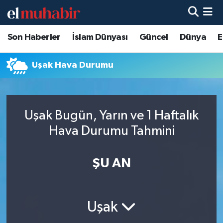
Son Haberler
İslam Dünyası
Güncel
Dünya
E
Hava Durumu
Trafik Durumu
Uşak Hava Durumu
Süper Lig Puan Durumu ve Fikstür
Uşak Bugün, Yarın ve 1 Haftalık
Tüm Manşetler
Hava Durumu Tahmini
Son Dakika Haberleri
ŞU AN
Haber Arşivi
Uşak