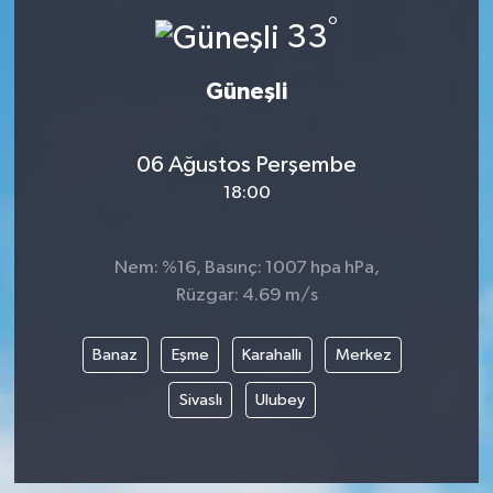
°
33
Güneşli
06 Ağustos Perşembe
18:00
Nem: %16, Basınç: 1007 hpa hPa,
Rüzgar: 4.69 m/s
Banaz
Eşme
Karahallı
Merkez
Sivaslı
Ulubey