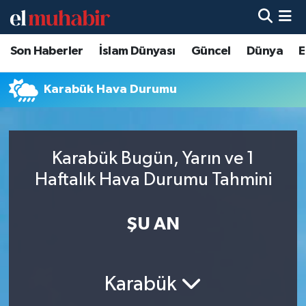
Son Haberler
İslam Dünyası
Güncel
Dünya
E
Hava Durumu
Trafik Durumu
Karabük Hava Durumu
Süper Lig Puan Durumu ve Fikstür
Karabük Bugün, Yarın ve 1
Tüm Manşetler
Haftalık Hava Durumu Tahmini
Son Dakika Haberleri
ŞU AN
Haber Arşivi
Karabük