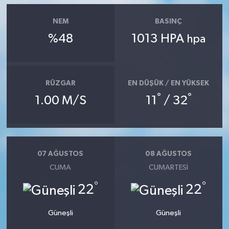
NEM
BASINÇ
%48
1013 HPA
hpa
RÜZGAR
EN DÜŞÜK / EN YÜKSEK
°
°
1.00 M/S
11
/ 32
07 AĞUSTOS
08 AĞUSTOS
CUMA
CUMARTESI
°
°
22
22
Güneşli
Güneşli