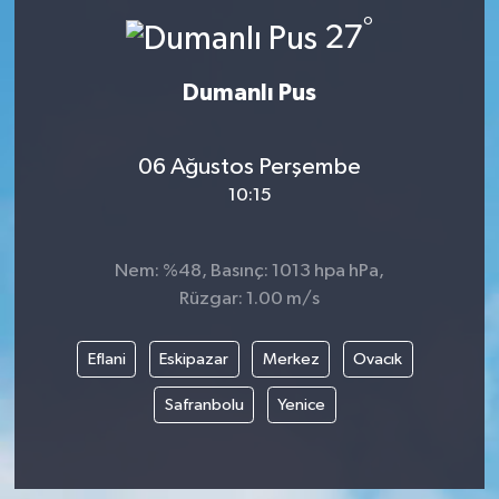
°
27
Dumanlı Pus
06 Ağustos Perşembe
10:15
Nem: %48, Basınç: 1013 hpa hPa,
Rüzgar: 1.00 m/s
Eflani
Eskipazar
Merkez
Ovacık
Safranbolu
Yenice