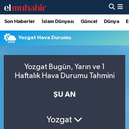
Son Haberler
İslam Dünyası
Güncel
Dünya
E
Hava Durumu
Trafik Durumu
Yozgat Hava Durumu
Süper Lig Puan Durumu ve Fikstür
Yozgat Bugün, Yarın ve 1
Tüm Manşetler
Haftalık Hava Durumu Tahmini
Son Dakika Haberleri
ŞU AN
Haber Arşivi
Yozgat