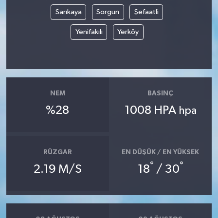
Sarıkaya
Sorgun
Şefaatli
Yenifakılı
Yerköy
NEM
BASINÇ
%28
1008 HPA
hpa
RÜZGAR
EN DÜŞÜK / EN YÜKSEK
°
°
2.19 M/S
18
/ 30