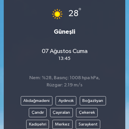
°
28
Güneşli
07 Ağustos Cuma
13:45
Nem: %28, Basınç: 1008 hpa hPa,
Rüzgar: 2.19 m/s
Akdağmadeni
Aydıncık
Boğazlıyan
Çandır
Çayıralan
Çekerek
Kadışehri
Merkez
Saraykent