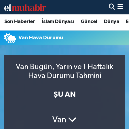
Son Haberler
İslam Dünyası
Güncel
Dünya
E
Hava Durumu
Trafik Durumu
Van Hava Durumu
Süper Lig Puan Durumu ve Fikstür
Van Bugün, Yarın ve 1 Haftalık
Tüm Manşetler
Hava Durumu Tahmini
Son Dakika Haberleri
ŞU AN
Haber Arşivi
Van