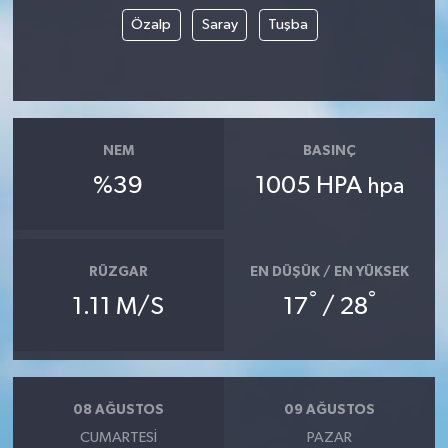
Özalp
Saray
Tuşba
NEM
BASINÇ
%39
1005 HPA
hpa
RÜZGAR
EN DÜŞÜK / EN YÜKSEK
°
°
1.11 M/S
17
/ 28
08 AĞUSTOS
09 AĞUSTOS
CUMARTESI
PAZAR