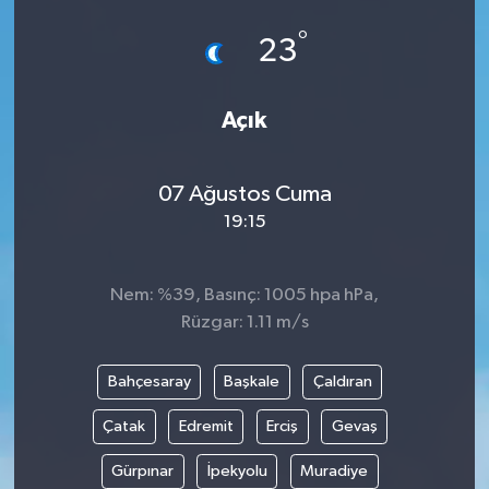
°
23
Açık
07 Ağustos Cuma
19:15
Nem: %39, Basınç: 1005 hpa hPa,
Rüzgar: 1.11 m/s
Bahçesaray
Başkale
Çaldıran
Çatak
Edremit
Erciş
Gevaş
Gürpınar
İpekyolu
Muradiye