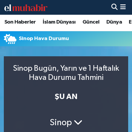
Son Haberler
İslam Dünyası
Güncel
Dünya
E
Hava Durumu
Trafik Durumu
Sinop Hava Durumu
Süper Lig Puan Durumu ve Fikstür
Sinop Bugün, Yarın ve 1 Haftalık
Tüm Manşetler
Hava Durumu Tahmini
Son Dakika Haberleri
ŞU AN
Haber Arşivi
Sinop