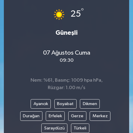
°
25
Güneşli
07 Ağustos Cuma
09:30
Nem: %61, Basınç: 1009 hpa hPa,
Rüzgar: 1.00 m/s
Ayancık
Boyabat
Dikmen
Durağan
Erfelek
Gerze
Merkez
Saraydüzü
Türkeli