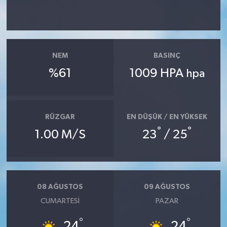
NEM
BASINÇ
%61
1009 HPA
hpa
RÜZGAR
EN DÜŞÜK / EN YÜKSEK
°
°
1.00 M/S
23
/ 25
08 AĞUSTOS
09 AĞUSTOS
CUMARTESI
PAZAR
°
°
24
24