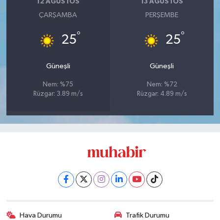
12 AĞUSTOS
13 AĞUSTOS
ÇARŞAMBA
PERŞEMBE
°
°
25
25
Güneşli
Güneşli
Nem: %75
Nem: %72
Rüzgar: 3.89 m/s
Rüzgar: 4.89 m/s
Hava Durumu
Trafik Durumu