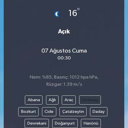
°
16
Açık
07 Ağustos Cuma
00:30
Nem: %85, Basınç: 1012 hpa hPa,
Rüzgar: 1.39 m/s
Abana
Ağlı
Araç
Azdavay
Bozkurt
Cide
Çatalzeytin
Daday
Devrekani
Doğanyurt
Hanönü