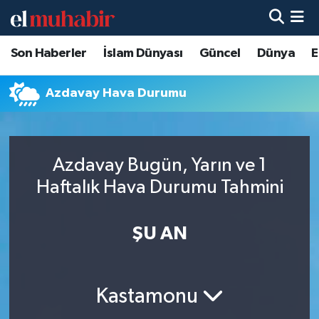
Son Haberler
İslam Dünyası
Güncel
Dünya
E
Hava Durumu
Trafik Durumu
Azdavay Hava Durumu
Süper Lig Puan Durumu ve Fikstür
Azdavay Bugün, Yarın ve 1
Tüm Manşetler
Haftalık Hava Durumu Tahmini
Son Dakika Haberleri
ŞU AN
Haber Arşivi
Kastamonu