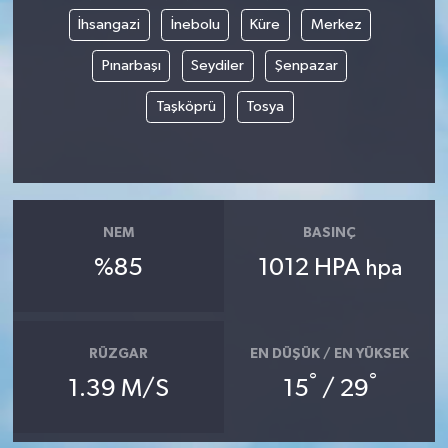
İhsangazi
İnebolu
Küre
Merkez
Pınarbaşı
Seydiler
Şenpazar
Taşköprü
Tosya
NEM
BASINÇ
%85
1012 HPA
hpa
RÜZGAR
EN DÜŞÜK / EN YÜKSEK
°
°
1.39 M/S
15
/ 29