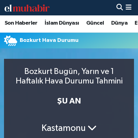
Son Haberler
İslam Dünyası
Güncel
Dünya
E
Hava Durumu
Trafik Durumu
Bozkurt Hava Durumu
Süper Lig Puan Durumu ve Fikstür
Bozkurt Bugün, Yarın ve 1
Tüm Manşetler
Haftalık Hava Durumu Tahmini
Son Dakika Haberleri
ŞU AN
Haber Arşivi
Kastamonu