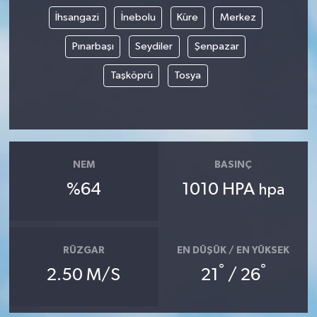
İhsangazi
İnebolu
Küre
Merkez
Pınarbaşı
Seydiler
Şenpazar
Taşköprü
Tosya
NEM
BASINÇ
%64
1010 HPA
hpa
RÜZGAR
EN DÜŞÜK / EN YÜKSEK
°
°
2.50 M/S
21
/ 26