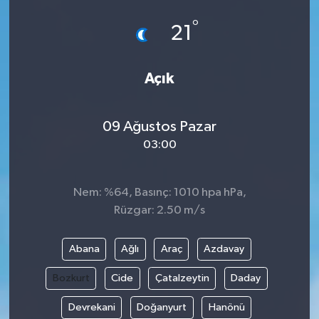
°
21
Açık
09 Ağustos Pazar
03:00
Nem: %64, Basınç: 1010 hpa hPa,
Rüzgar: 2.50 m/s
Abana
Ağlı
Araç
Azdavay
Bozkurt
Cide
Çatalzeytin
Daday
Devrekani
Doğanyurt
Hanönü