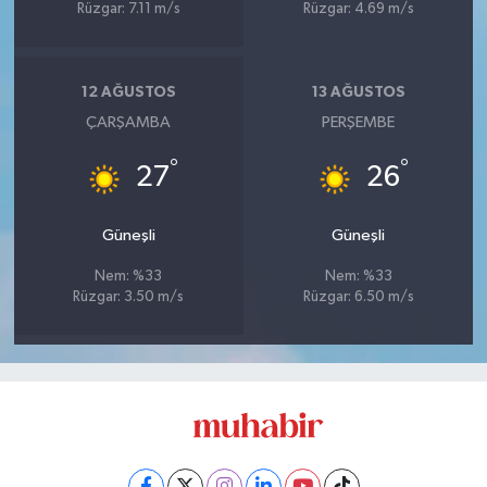
Rüzgar: 7.11 m/s
Rüzgar: 4.69 m/s
12 AĞUSTOS
13 AĞUSTOS
ÇARŞAMBA
PERŞEMBE
°
°
27
26
Güneşli
Güneşli
Nem: %33
Nem: %33
Rüzgar: 3.50 m/s
Rüzgar: 6.50 m/s