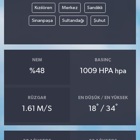
Kızılören
Merkez
Sandıklı
Sinanpaşa
Sultandağı
Şuhut
NEM
BASINÇ
%48
1009 HPA
hpa
RÜZGAR
EN DÜŞÜK / EN YÜKSEK
°
°
1.61 M/S
18
/ 34