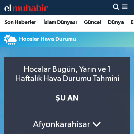
Son Haberler
İslam Dünyası
Güncel
Dünya
E
Hava Durumu
Trafik Durumu
Hocalar Hava Durumu
Süper Lig Puan Durumu ve Fikstür
Hocalar Bugün, Yarın ve 1
Tüm Manşetler
Haftalık Hava Durumu Tahmini
Son Dakika Haberleri
ŞU AN
Haber Arşivi
Afyonkarahisar