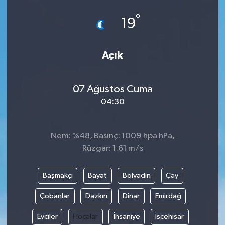
°
19
Açık
07 Ağustos Cuma
04:30
Nem: %48, Basınç: 1009 hpa hPa,
Rüzgar: 1.61 m/s
Başmakçı
Bayat
Bolvadin
Çay
Çobanlar
Dazkırı
Dinar
Emirdağ
Evciler
Hocalar
İhsaniye
İscehisar