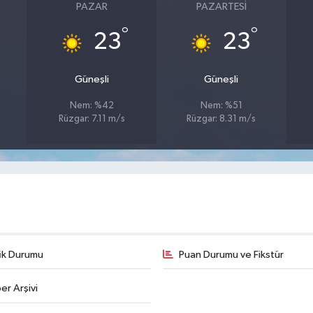
PAZAR
PAZARTESI
°
°
23
23
Güneşli
Güneşli
Nem: %42
Nem: %51
Rüzgar: 7.11 m/s
Rüzgar: 8.31 m/s
fik Durumu
Puan Durumu ve Fikstür
er Arşivi