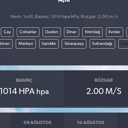
Nem: %43, Basınç: 1014 hpa hPa, Rüzgar: 2.00 m/s
Çay
Çobanlar
Dazkırı
Dinar
Emirdağ
Evciler
ılören
Merkez
Sandıklı
Sinanpaşa
Sultandağı
Şuh
BASINÇ
RÜZGAR
1014 HPA
2.00 M/S
hpa
09 AĞUSTOS
10 AĞUSTOS