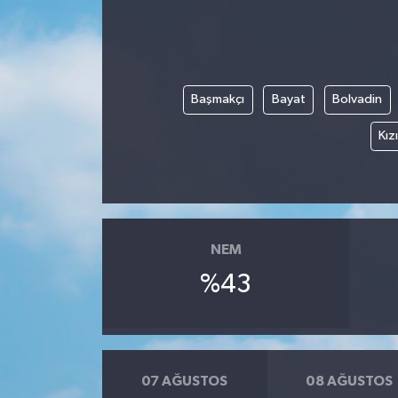
Başmakçı
Bayat
Bolvadin
Kız
NEM
%43
07 AĞUSTOS
08 AĞUSTOS