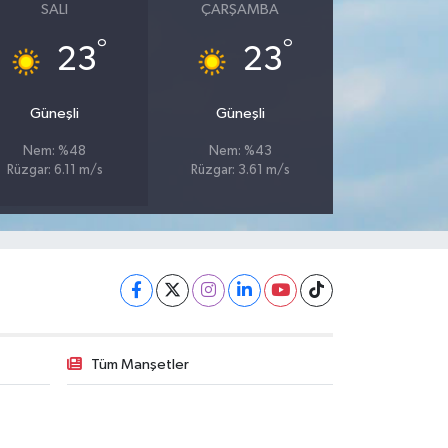
SALI
ÇARŞAMBA
°
°
23
23
Güneşli
Güneşli
Nem: %48
Nem: %43
Rüzgar: 6.11 m/s
Rüzgar: 3.61 m/s
Tüm Manşetler