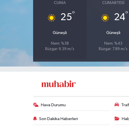
CUMA
CUMARTESI
°
°
25
24
Güneşli
Güneşli
Nem: %38
Nem: %43
Rüzgar: 6.39 m/s
Rüzgar: 7.89 m/s
Hava Durumu
Tra
Son Dakika Haberleri
Hab