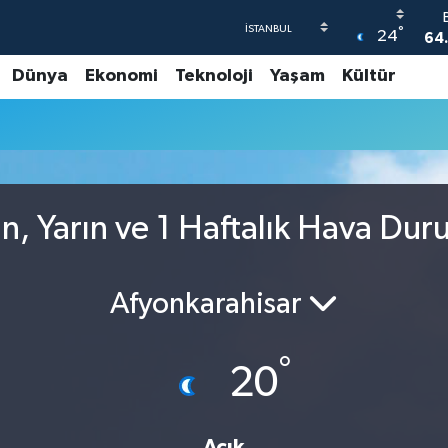
°
24
64
Dünya
Ekonomi
Teknoloji
Yaşam
Kültür
47
55
6
GR
65
, Yarın ve 1 Haftalık Hava Du
Afyonkarahisar
°
20
Açık