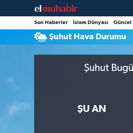
Hava Durumu
Son Haberler
İslam Dünyası
Güncel
Şuhut Hava Durumu
Trafik Durumu
Süper Lig Puan Durumu ve Fikstür
Şuhut Bugün
Tüm Manşetler
Son Dakika Haberleri
Haber Arşivi
ŞU AN