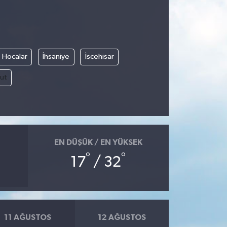
Hocalar
İhsaniye
İscehisar
ut
EN DÜŞÜK / EN YÜKSEK
°
°
17
/ 32
11 AĞUSTOS
12 AĞUSTOS