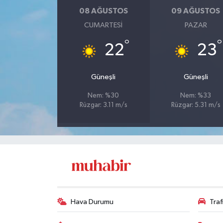
08 AĞUSTOS
09 AĞUSTOS
CUMARTESI
PAZAR
°
°
22
23
Güneşli
Güneşli
Nem: %30
Nem: %33
Rüzgar: 3.11 m/s
Rüzgar: 5.31 m/s
Hava Durumu
Tra