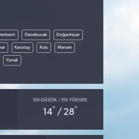
Derbent
Derebucak
Doğanhisar
nar
Karatay
Kulu
Meram
Yunak
EN DÜŞÜK / EN YÜKSEK
°
°
14
/ 28