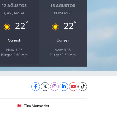
12 AĞUSTOS
13 AĞUSTOS
ÇARŞAMBA
PERŞEMBE
°
°
22
22
Güneşli
Güneşli
Nem: %36
Nem: %35
Rüzgar: 2.50 m/s
Rüzgar: 1.69 m/s
Tüm Manşetler