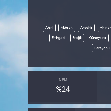
Ahırlı
Akören
Akşehir
Altınek
Emirgazi
Ereğli
Güneysınır
Sarayönü
NEM
%24