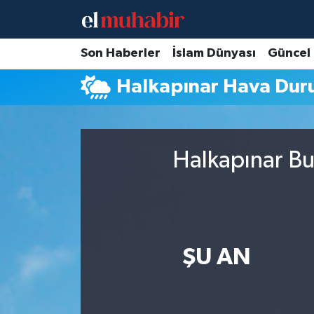
Hava Durumu
Son Haberler
İslam Dünyası
Güncel
Halkapınar Hava Du
Trafik Durumu
Süper Lig Puan Durumu ve Fikstür
Halkapınar Bu
Tüm Manşetler
Son Dakika Haberleri
Haber Arşivi
ŞU AN