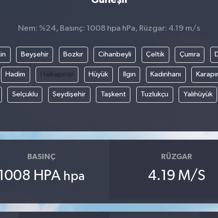
Nem: %24, Basınç: 1008 hpa hPa, Rüzgar: 4.19 m/s
in
Beyşehir
Bozkır
Cihanbeyli
Çeltik
Çumra
Hadim
Halkapınar
Hüyük
Ilgın
Kadınhanı
Karapı
Selçuklu
Seydişehir
Taşkent
Tuzlukçu
Yalıhüyük
BASINÇ
RÜZGAR
1008 HPA
4.19 M/S
hpa