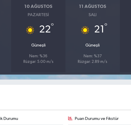
10 AĞUSTOS
11 AĞUSTOS
PAZARTESI
SALI
°
°
22
21
Güneşli
Güneşli
Nem: %36
Nem: %37
Rüzgar: 5.00 m/s
Rüzgar: 2.89 m/s
fik Durumu
Puan Durumu ve Fikstür