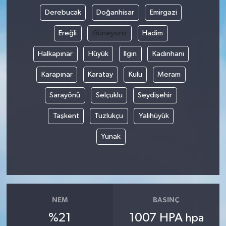
Derebucak
Doğanhisar
Emirgazi
Ereğli
Güneysınır
Hadim
Halkapınar
Hüyük
Ilgın
Kadınhanı
Karapınar
Karatay
Kulu
Meram
Sarayönü
Selçuklu
Seydişehir
Taşkent
Tuzlukçu
Yalıhüyük
Yunak
NEM
BASINÇ
%21
1007 HPA
hpa