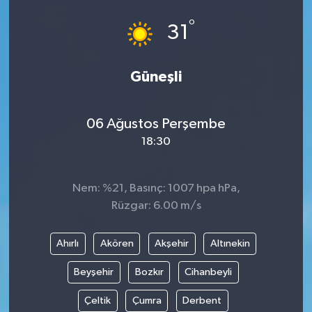
°
31
Güneşli
06 Ağustos Perşembe
18:30
Nem: %21, Basınç: 1007 hpa hPa,
Rüzgar: 6.00 m/s
Ahırlı
Akören
Akşehir
Altınekin
Beyşehir
Bozkır
Cihanbeyli
Çeltik
Çumra
Derbent