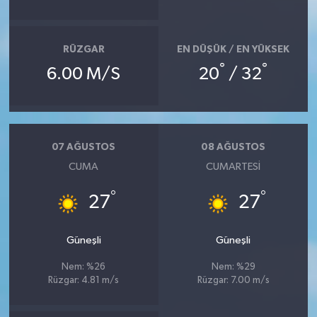
RÜZGAR
EN DÜŞÜK / EN YÜKSEK
°
°
6.00 M/S
20
/ 32
07 AĞUSTOS
08 AĞUSTOS
CUMA
CUMARTESI
°
°
27
27
Güneşli
Güneşli
Nem: %26
Nem: %29
Rüzgar: 4.81 m/s
Rüzgar: 7.00 m/s