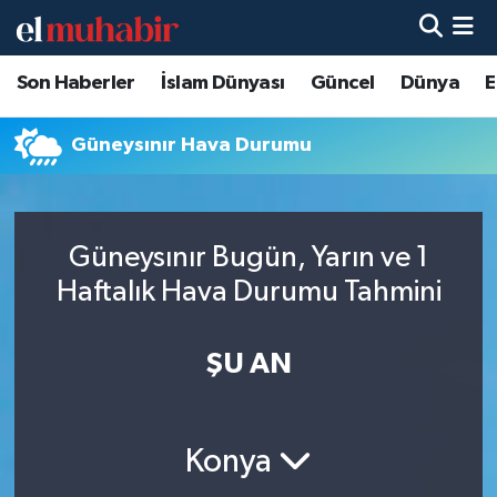
Son Haberler
İslam Dünyası
Güncel
Dünya
E
Hava Durumu
Trafik Durumu
Güneysınır Hava Durumu
Süper Lig Puan Durumu ve Fikstür
Güneysınır Bugün, Yarın ve 1
Tüm Manşetler
Haftalık Hava Durumu Tahmini
Son Dakika Haberleri
ŞU AN
Haber Arşivi
Konya