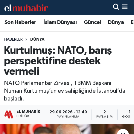
Son Haberler
İslam Dünyası
Güncel
Dünya
E
Hava Durumu
Trafik Durumu
HABERLER
DÜNYA
Kurtulmuş: NATO, barış
Süper Lig Puan Durumu ve Fikstür
perspektifine destek
Tüm Manşetler
vermeli
NATO Parlamenter Zirvesi, TBMM Başkanı
Son Dakika Haberleri
Numan Kurtulmuş’un ev sahipliğinde İstanbul’da
başladı.
Haber Arşivi
EL MUHABIR
29.06.2026 - 12:40
2
13
EDITÖR
YAYINLANMA
PAYLAŞIM
GÖSTE