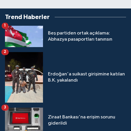
Trend Haberler
1
Beş partiden ortak açıklama:
Abhazya pasaportları tanınsın
2
Erdoğan'a suikast girişimine katılan
B.K. yakalandı
3
Ziraat Bankası'na erişim sorunu
giderildi