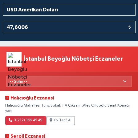
₺
İstanbul Beyoğlu Nöbetçi Eczaneler
Halıcıoğlu Eczanesi
Halıcıoğlu Mahallesi Tunç Sokak 1 A Çıksalın,Alev Ofluoğlu Semt Konağı
yanı
0 (212) 369 45 49
Yol Tarifi Al
Serpil Eczanesi