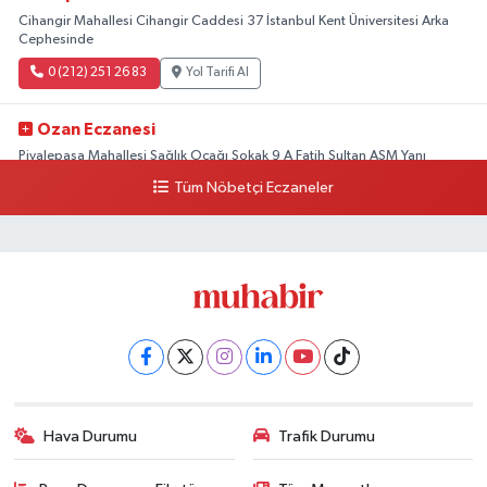
Cihangir Mahallesi Cihangir Caddesi 37 İstanbul Kent Üniversitesi Arka
Cephesinde
0 (212) 251 26 83
Yol Tarifi Al
Ozan Eczanesi
Piyalepaşa Mahallesi Sağlık Ocağı Sokak 9 A Fatih Sultan ASM Yanı
Tüm Nöbetçi Eczaneler
0 (212) 297 30 13
Yol Tarifi Al
Hava Durumu
Trafik Durumu