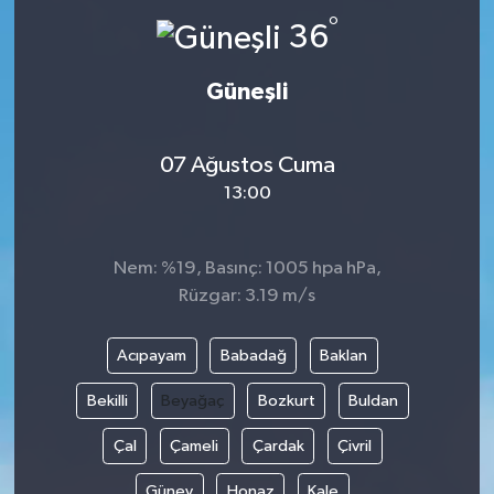
°
36
Güneşli
07 Ağustos Cuma
13:00
Nem: %19, Basınç: 1005 hpa hPa,
Rüzgar: 3.19 m/s
Acıpayam
Babadağ
Baklan
Bekilli
Beyağaç
Bozkurt
Buldan
Çal
Çameli
Çardak
Çivril
Güney
Honaz
Kale