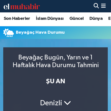
Son Haberler
İslam Dünyası
Güncel
Dünya
E
Hava Durumu
Trafik Durumu
Beyağaç Hava Durumu
Süper Lig Puan Durumu ve Fikstür
Beyağaç Bugün, Yarın ve 1
Tüm Manşetler
Haftalık Hava Durumu Tahmini
Son Dakika Haberleri
ŞU AN
Haber Arşivi
Denizli