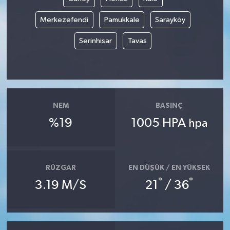
Merkezefendi
Pamukkale
Sarayköy
Serinhisar
Tavas
NEM
BASINÇ
%19
1005 HPA
hpa
RÜZGAR
EN DÜŞÜK / EN YÜKSEK
°
°
3.19 M/S
21
/ 36