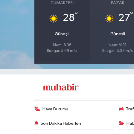
CUMARTESI
PAZAR
°
°
28
27
Güneşli
Güneşli
Nem: %36
Nem: %31
Rüzgar: 5.69 m/s
Rüzgar: 4.39 m/s
Hava Durumu
Tra
Son Dakika Haberleri
Hab