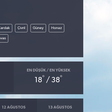
Çardak
Çivril
Güney
Honaz
avas
EN DÜŞÜK / EN YÜKSEK
°
°
18
/ 38
12 AĞUSTOS
13 AĞUSTOS