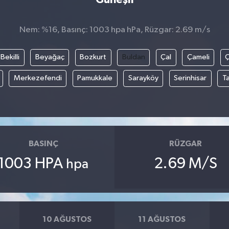
Nem: %16, Basınç: 1003 hpa hPa, Rüzgar: 2.69 m/s
Bekilli
Beyağaç
Bozkurt
Buldan
Çal
Çameli
Merkezefendi
Pamukkale
Sarayköy
Serinhisar
T
BASINÇ
RÜZGAR
1003 HPA
2.69 M/S
hpa
10 AĞUSTOS
11 AĞUSTOS