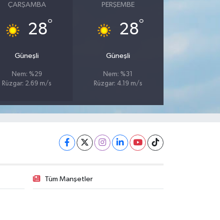
ÇARŞAMBA
PERŞEMBE
°
°
28
28
Güneşli
Güneşli
Nem: %29
Nem: %31
Rüzgar: 2.69 m/s
Rüzgar: 4.19 m/s
Tüm Manşetler