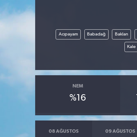
Acıpayam
Babadağ
Baklan
Kale
NEM
%16
08 AĞUSTOS
09 AĞUSTOS