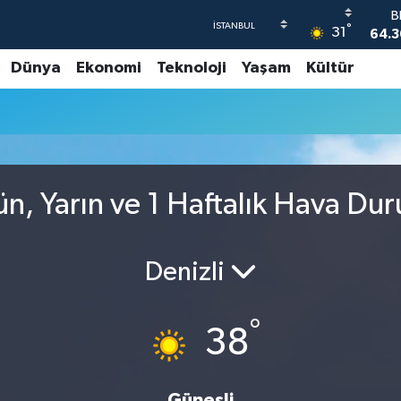
B
°
31
64.3
Dünya
Ekonomi
Teknoloji
Yaşam
Kültür
47
55
S
64
GR
66
n, Yarın ve 1 Haftalık Hava Du
B
1
Denizli
°
38
Güneşli