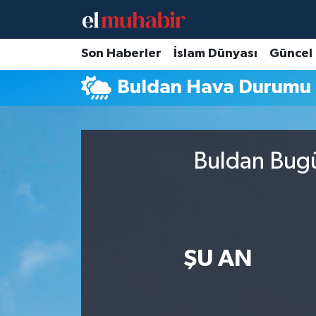
Hava Durumu
Son Haberler
İslam Dünyası
Güncel
Buldan Hava Durumu
Trafik Durumu
Süper Lig Puan Durumu ve Fikstür
Buldan Bugü
Tüm Manşetler
Son Dakika Haberleri
Haber Arşivi
ŞU AN