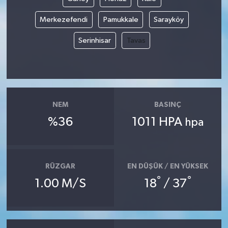
Merkezefendi
Pamukkale
Sarayköy
Serinhisar
Tavas
NEM
BASINÇ
%36
1011 HPA
hpa
RÜZGAR
EN DÜŞÜK / EN YÜKSEK
°
°
1.00 M/S
18
/ 37