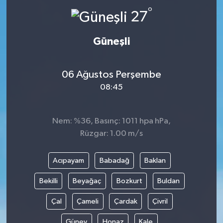
°
27
Güneşli
06 Ağustos Perşembe
08:45
Nem: %36, Basınç: 1011 hpa hPa,
Rüzgar: 1.00 m/s
Acıpayam
Babadağ
Baklan
Bekilli
Beyağaç
Bozkurt
Buldan
Çal
Çameli
Çardak
Çivril
Güney
Honaz
Kale