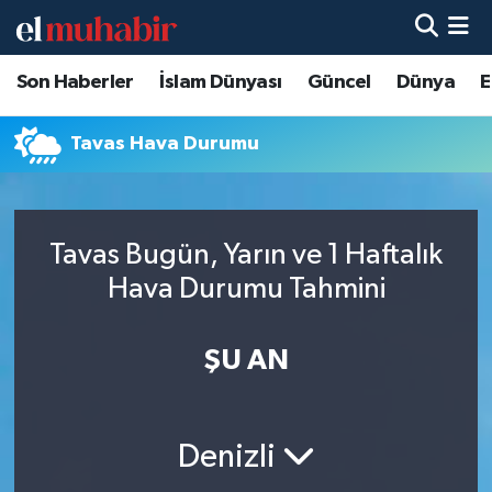
Son Haberler
İslam Dünyası
Güncel
Dünya
E
Hava Durumu
Trafik Durumu
Tavas Hava Durumu
Süper Lig Puan Durumu ve Fikstür
Tavas Bugün, Yarın ve 1 Haftalık
Tüm Manşetler
Hava Durumu Tahmini
Son Dakika Haberleri
ŞU AN
Haber Arşivi
Denizli