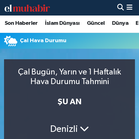
Son Haberler
İslam Dünyası
Güncel
Dünya
E
Hava Durumu
Trafik Durumu
Çal Hava Durumu
Süper Lig Puan Durumu ve Fikstür
Çal Bugün, Yarın ve 1 Haftalık
Tüm Manşetler
Hava Durumu Tahmini
Son Dakika Haberleri
ŞU AN
Haber Arşivi
Denizli