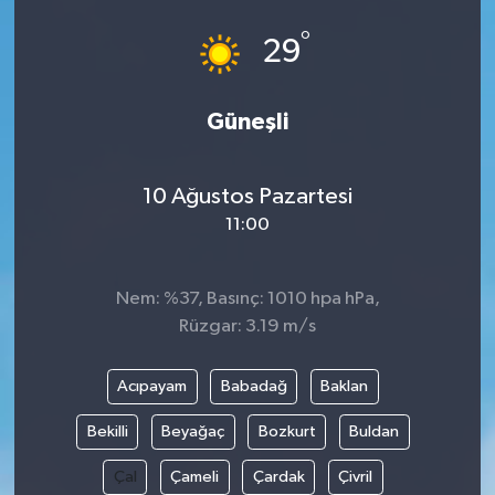
°
29
Güneşli
10 Ağustos Pazartesi
11:00
Nem: %37, Basınç: 1010 hpa hPa,
Rüzgar: 3.19 m/s
Acıpayam
Babadağ
Baklan
Bekilli
Beyağaç
Bozkurt
Buldan
Çal
Çameli
Çardak
Çivril