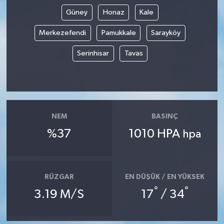
Güney
Honaz
Kale
Merkezefendi
Pamukkale
Sarayköy
Serinhisar
Tavas
NEM
BASINÇ
%37
1010 HPA
hpa
RÜZGAR
EN DÜŞÜK / EN YÜKSEK
°
°
3.19 M/S
17
/ 34