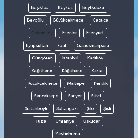
Beşiktaş
Beykoz
Beylikdüzü
Beyoğlu
Büyükçekmece
Çatalca
Çekmeköy
Esenler
Esenyurt
Eyüpsultan
Fatih
Gaziosmanpaşa
Güngören
Istanbul
Kadıköy
Kağıthane
Kâğıthane
Kartal
Küçükçekmece
Maltepe
Pendik
Sancaktepe
Sarıyer
Silivri
Sultanbeyli
Sultangazi
Şile
Şişli
Tuzla
Ümraniye
Üsküdar
Zeytinburnu