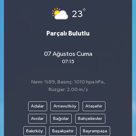
°
23
Parçalı Bulutlu
07 Ağustos Cuma
07:15
Nem: %89, Basınç: 1010 hpa hPa,
Rüzgar: 2.00 m/s
Adalar
Arnavutköy
Ataşehir
Avcılar
Bağcılar
Bahçelievler
Bakırköy
Başakşehir
Bayrampaşa