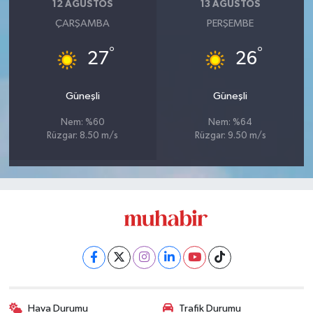
12 AĞUSTOS
13 AĞUSTOS
ÇARŞAMBA
PERŞEMBE
°
°
27
26
Güneşli
Güneşli
Nem: %60
Nem: %64
Rüzgar: 8.50 m/s
Rüzgar: 9.50 m/s
Hava Durumu
Trafik Durumu