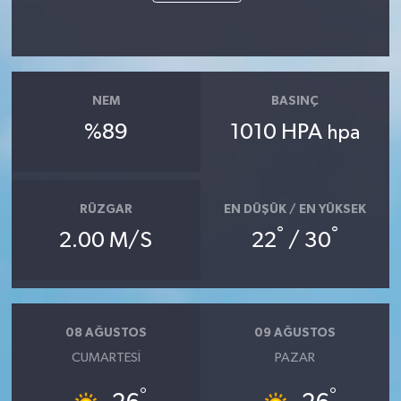
NEM
BASINÇ
%89
1010 HPA
hpa
RÜZGAR
EN DÜŞÜK / EN YÜKSEK
°
°
2.00 M/S
22
/ 30
08 AĞUSTOS
09 AĞUSTOS
CUMARTESI
PAZAR
°
°