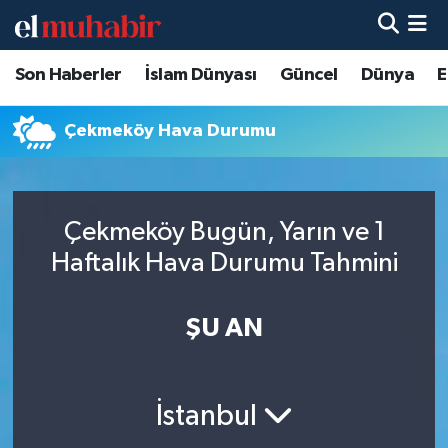
Son Haberler
İslam Dünyası
Güncel
Dünya
E
Hava Durumu
Trafik Durumu
Çekmeköy Hava Durumu
Süper Lig Puan Durumu ve Fikstür
Çekmeköy Bugün, Yarın ve 1
Tüm Manşetler
Haftalık Hava Durumu Tahmini
Son Dakika Haberleri
ŞU AN
Haber Arşivi
İstanbul