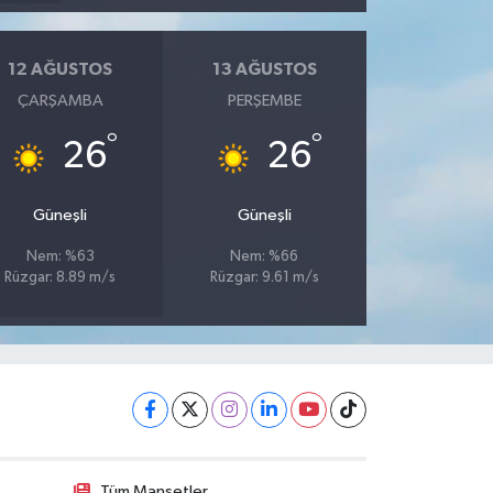
12 AĞUSTOS
13 AĞUSTOS
ÇARŞAMBA
PERŞEMBE
°
°
26
26
Güneşli
Güneşli
Nem: %63
Nem: %66
Rüzgar: 8.89 m/s
Rüzgar: 9.61 m/s
Tüm Manşetler