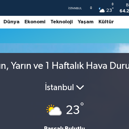
B
°
23
64.2
Dünya
Ekonomi
Teknoloji
Yaşam
Kültür
47
55,
S
64
GR
65
n, Yarın ve 1 Haftalık Hava Du
B
1
İstanbul
°
23
Parçalı Bulutlu