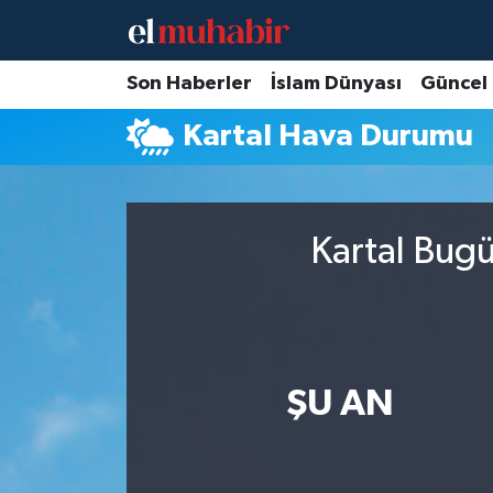
Hava Durumu
Son Haberler
İslam Dünyası
Güncel
Kartal Hava Durumu
Trafik Durumu
Süper Lig Puan Durumu ve Fikstür
Kartal Bugü
Tüm Manşetler
Son Dakika Haberleri
Haber Arşivi
ŞU AN