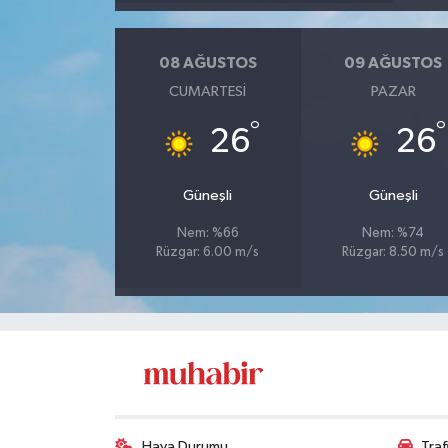
08 AĞUSTOS
09 AĞUSTOS
CUMARTESI
PAZAR
°
°
26
26
Güneşli
Güneşli
Nem: %66
Nem: %74
Rüzgar: 6.00 m/s
Rüzgar: 8.50 m/s
Hava Durumu
Tra