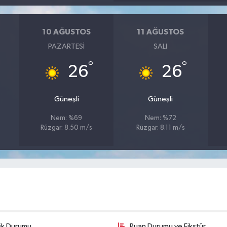
10 AĞUSTOS
11 AĞUSTOS
PAZARTESI
SALI
°
°
26
26
Güneşli
Güneşli
Nem: %69
Nem: %72
Rüzgar: 8.50 m/s
Rüzgar: 8.11 m/s
fik Durumu
Puan Durumu ve Fikstür