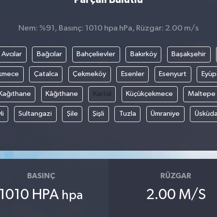
Nem: %91, Basınç: 1010 hpa hPa, Rüzgar: 2.00 m/s
Avcılar
Bağcılar
Bahçelievler
Bakırköy
Başakşehir
kmece
Çatalca
Çekmeköy
Esenler
Esenyurt
Eyüp
Kağıthane
Kâğıthane
Kartal
Küçükçekmece
Maltepe
li
Sultangazi
Şile
Şişli
Tuzla
Ümraniye
Üsküda
BASINÇ
RÜZGAR
1010 HPA
2.00 M/S
hpa