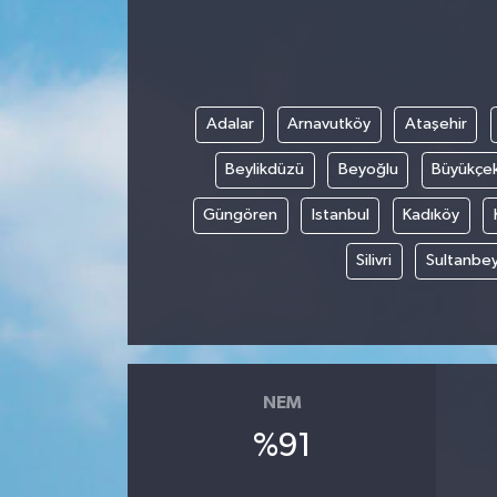
Adalar
Arnavutköy
Ataşehir
Beylikdüzü
Beyoğlu
Büyükçe
Güngören
Istanbul
Kadıköy
Silivri
Sultanbey
NEM
%91