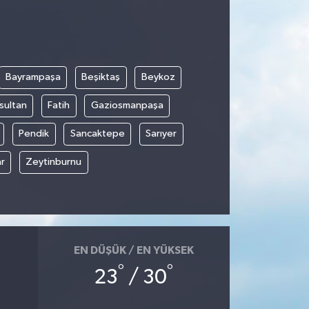
Bayrampaşa
Beşiktaş
Beykoz
sultan
Fatih
Gaziosmanpaşa
Pendik
Sancaktepe
Sarıyer
r
Zeytinburnu
EN DÜŞÜK / EN YÜKSEK
°
°
23
/ 30