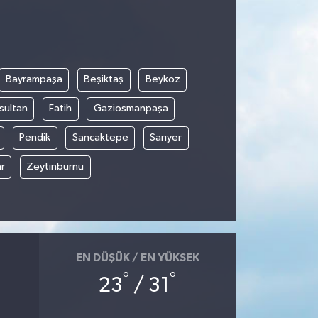
Bayrampaşa
Beşiktaş
Beykoz
sultan
Fatih
Gaziosmanpaşa
Pendik
Sancaktepe
Sarıyer
r
Zeytinburnu
EN DÜŞÜK / EN YÜKSEK
°
°
23
/ 31