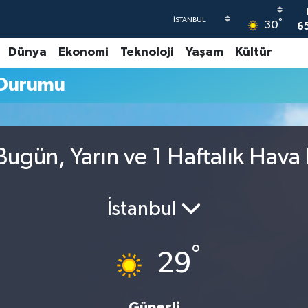
°
30
6
Dünya
Ekonomi
Teknoloji
Yaşam
Kültür
4
 Durumu
5
6
G
6
ugün, Yarın ve 1 Haftalık Hava
İstanbul
°
29
Güneşli