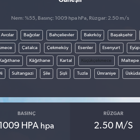
Nem: %55, Basınç: 1009 hpa hPa, Rüzgar: 2.50 m/s
Avcılar
Bağcılar
Bahçelievler
Bakırköy
Başakşehir
kmece
Çatalca
Çekmeköy
Esenler
Esenyurt
Eyüp
Kağıthane
Kâğıthane
Kartal
Küçükçekmece
Maltepe
li
Sultangazi
Şile
Şişli
Tuzla
Ümraniye
Üsküda
BASINÇ
RÜZGAR
1009 HPA
2.50 M/S
hpa