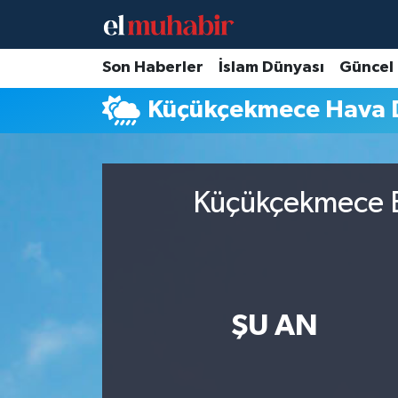
Hava Durumu
Son Haberler
İslam Dünyası
Güncel
Küçükçekmece Hava
Trafik Durumu
Süper Lig Puan Durumu ve Fikstür
Küçükçekmece B
Tüm Manşetler
Son Dakika Haberleri
Haber Arşivi
ŞU AN