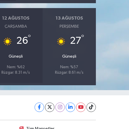
12 AĞUSTOS
13 AĞUSTOS
ÇARŞAMBA
PERŞEMBE
°
°
26
27
Güneşli
Güneşli
Nem: %62
Nem: %57
Rüzgar: 8.31 m/s
Rüzgar: 8.61 m/s
Tüm Manşetler