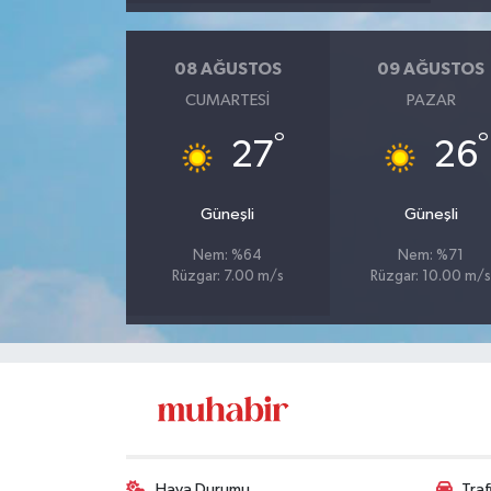
08 AĞUSTOS
09 AĞUSTOS
CUMARTESI
PAZAR
°
°
27
26
Güneşli
Güneşli
Nem: %64
Nem: %71
Rüzgar: 7.00 m/s
Rüzgar: 10.00 m/
Hava Durumu
Tra