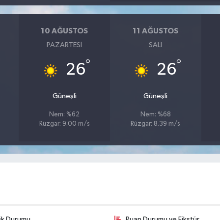
10 AĞUSTOS
11 AĞUSTOS
PAZARTESI
SALI
°
°
26
26
Güneşli
Güneşli
Nem: %62
Nem: %68
s
Rüzgar: 9.00 m/s
Rüzgar: 8.39 m/s
fik Durumu
Puan Durumu ve Fikstür