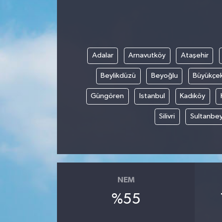
Adalar
Arnavutköy
Ataşehir
Beylikdüzü
Beyoğlu
Büyükçe
Güngören
Istanbul
Kadıköy
Silivri
Sultanbey
NEM
%55