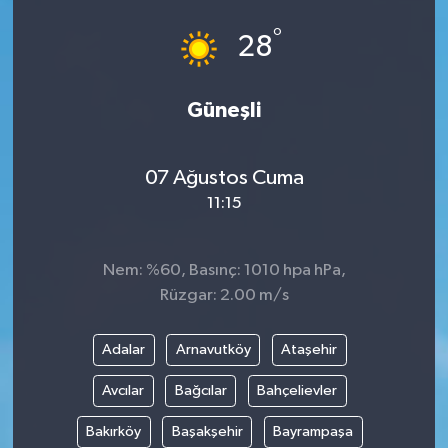
°
28
Güneşli
07 Ağustos Cuma
11:15
Nem: %60, Basınç: 1010 hpa hPa,
Rüzgar: 2.00 m/s
Adalar
Arnavutköy
Ataşehir
Avcılar
Bağcılar
Bahçelievler
Bakırköy
Başakşehir
Bayrampaşa