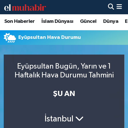
Son Haberler
İslam Dünyası
Güncel
Dünya
E
Hava Durumu
Trafik Durumu
Eyüpsultan Hava Durumu
Süper Lig Puan Durumu ve Fikstür
Eyüpsultan Bugün, Yarın ve 1
Tüm Manşetler
Haftalık Hava Durumu Tahmini
Son Dakika Haberleri
ŞU AN
Haber Arşivi
İstanbul