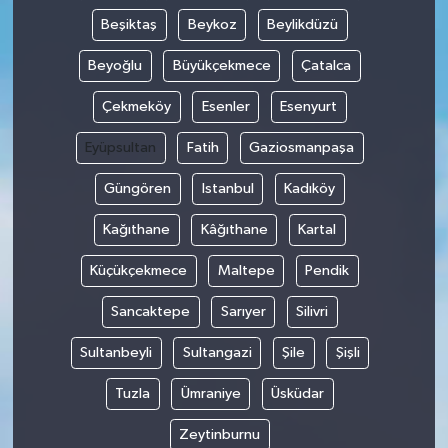
Beşiktaş
Beykoz
Beylikdüzü
Beyoğlu
Büyükçekmece
Çatalca
Çekmeköy
Esenler
Esenyurt
Eyüpsultan
Fatih
Gaziosmanpaşa
Güngören
Istanbul
Kadıköy
Kağıthane
Kâğıthane
Kartal
Küçükçekmece
Maltepe
Pendik
Sancaktepe
Sarıyer
Silivri
Sultanbeyli
Sultangazi
Şile
Şişli
Tuzla
Ümraniye
Üsküdar
Zeytinburnu