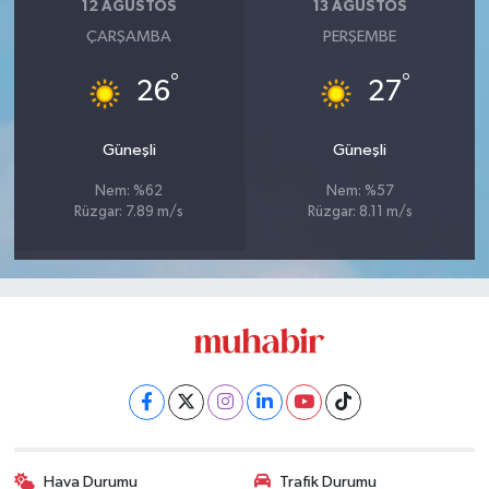
12 AĞUSTOS
13 AĞUSTOS
ÇARŞAMBA
PERŞEMBE
°
°
26
27
Güneşli
Güneşli
Nem: %62
Nem: %57
Rüzgar: 7.89 m/s
Rüzgar: 8.11 m/s
Hava Durumu
Trafik Durumu