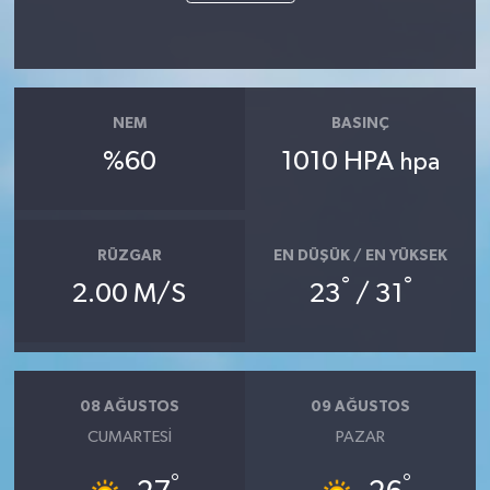
NEM
BASINÇ
%60
1010 HPA
hpa
RÜZGAR
EN DÜŞÜK / EN YÜKSEK
°
°
2.00 M/S
23
/ 31
08 AĞUSTOS
09 AĞUSTOS
CUMARTESI
PAZAR
°
°