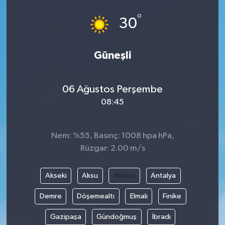
°
30
Güneşli
06 Ağustos Perşembe
08:45
Nem: %55, Basınç: 1008 hpa hPa,
Rüzgar: 2.00 m/s
Akseki
Aksu
Alanya
Antalya
Demre
Döşemealtı
Elmalı
Finike
Gazipaşa
Gündoğmuş
İbradı