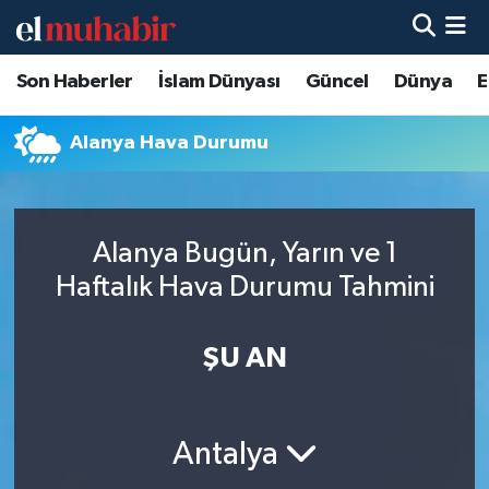
Son Haberler
İslam Dünyası
Güncel
Dünya
E
Hava Durumu
Trafik Durumu
Alanya Hava Durumu
Süper Lig Puan Durumu ve Fikstür
Alanya Bugün, Yarın ve 1
Tüm Manşetler
Haftalık Hava Durumu Tahmini
Son Dakika Haberleri
ŞU AN
Haber Arşivi
Antalya