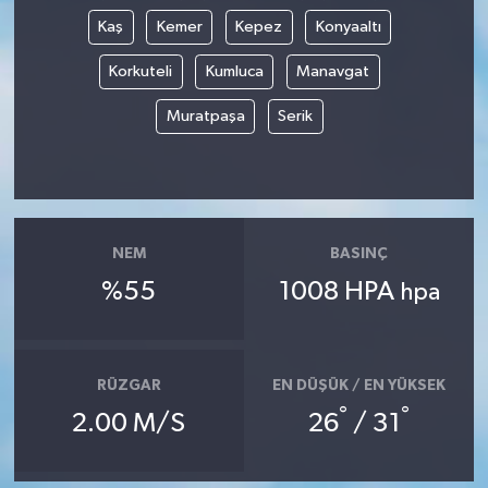
Kaş
Kemer
Kepez
Konyaaltı
Korkuteli
Kumluca
Manavgat
Muratpaşa
Serik
NEM
BASINÇ
%55
1008 HPA
hpa
RÜZGAR
EN DÜŞÜK / EN YÜKSEK
°
°
2.00 M/S
26
/ 31