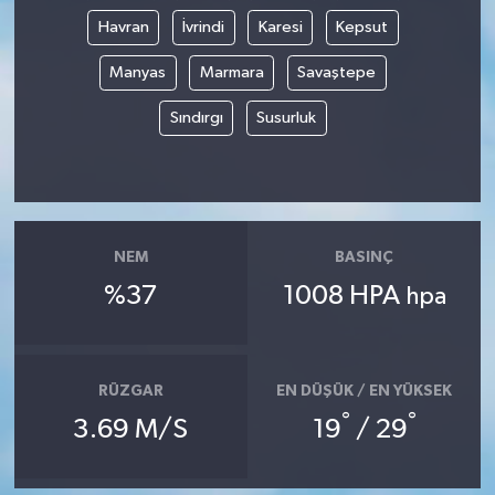
Havran
İvrindi
Karesi
Kepsut
Manyas
Marmara
Savaştepe
Sındırgı
Susurluk
NEM
BASINÇ
%37
1008 HPA
hpa
RÜZGAR
EN DÜŞÜK / EN YÜKSEK
°
°
3.69 M/S
19
/ 29