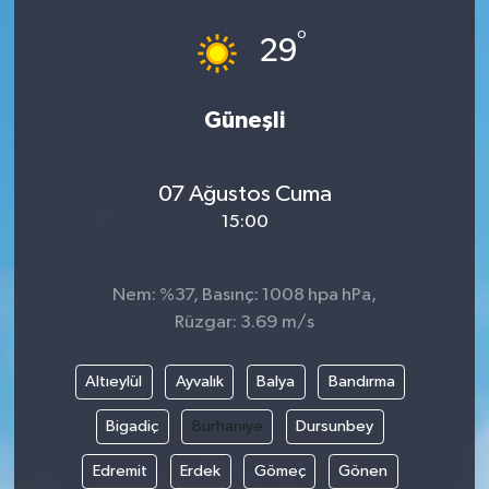
°
29
Güneşli
07 Ağustos Cuma
15:00
Nem: %37, Basınç: 1008 hpa hPa,
Rüzgar: 3.69 m/s
Altıeylül
Ayvalık
Balya
Bandırma
Bigadiç
Burhaniye
Dursunbey
Edremit
Erdek
Gömeç
Gönen