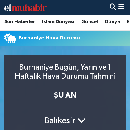
Son Haberler
İslam Dünyası
Güncel
Dünya
E
Hava Durumu
Trafik Durumu
Burhaniye Hava Durumu
Süper Lig Puan Durumu ve Fikstür
Burhaniye Bugün, Yarın ve 1
Tüm Manşetler
Haftalık Hava Durumu Tahmini
Son Dakika Haberleri
ŞU AN
Haber Arşivi
Balıkesir