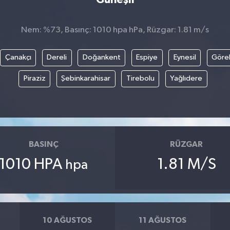
Nem: %73, Basınç: 1010 hpa hPa, Rüzgar: 1.81 m/s
Çanakçı
Dereli
Doğankent
Espiye
Eynesil
Göre
Piraziz
Şebinkarahisar
Tirebolu
Yağlıdere
BASINÇ
RÜZGAR
1010 HPA
1.81 M/S
hpa
10 AĞUSTOS
11 AĞUSTOS