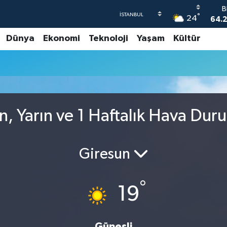
B
°
24
64.2
Dünya
Ekonomi
Teknoloji
Yaşam
Kültür
47
55,
S
64
GR
65
, Yarın ve 1 Haftalık Hava Dur
B
1
Giresun
°
19
Güneşli