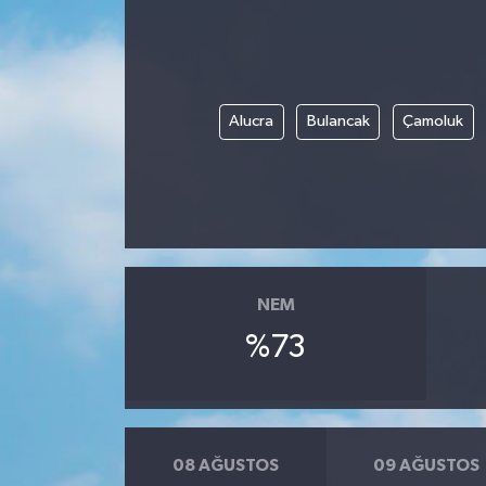
Alucra
Bulancak
Çamoluk
NEM
%73
08 AĞUSTOS
09 AĞUSTOS