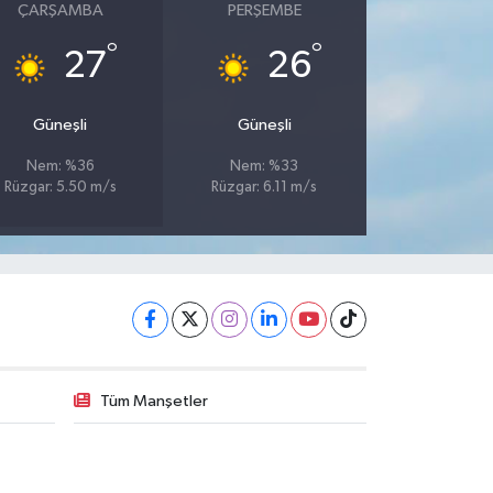
ÇARŞAMBA
PERŞEMBE
°
°
27
26
Güneşli
Güneşli
Nem: %36
Nem: %33
Rüzgar: 5.50 m/s
Rüzgar: 6.11 m/s
Tüm Manşetler