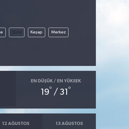
le
Güce
Keşap
Merkez
EN DÜŞÜK / EN YÜKSEK
°
°
19
/ 31
12 AĞUSTOS
13 AĞUSTOS