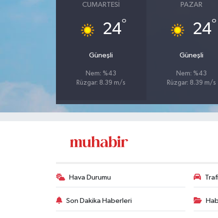
CUMARTESI
PAZAR
°
°
24
24
Güneşli
Güneşli
Nem: %43
Nem: %43
Rüzgar: 8.39 m/s
Rüzgar: 8.39 m/s
Hava Durumu
Tra
Son Dakika Haberleri
Hab