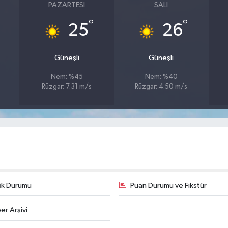
PAZARTESI
SALI
°
°
25
26
Güneşli
Güneşli
Nem: %45
Nem: %40
Rüzgar: 7.31 m/s
Rüzgar: 4.50 m/s
fik Durumu
Puan Durumu ve Fikstür
er Arşivi