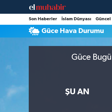
Hava Durumu
Son Haberler
İslam Dünyası
Güncel
Güce Hava Durumu
Trafik Durumu
Süper Lig Puan Durumu ve Fikstür
Güce Bugün
Tüm Manşetler
Son Dakika Haberleri
Haber Arşivi
ŞU AN