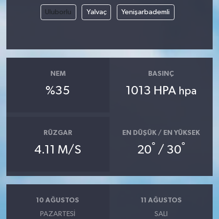
Uluborlu
Yalvaç
Yenişarbademli
NEM
BASINÇ
%35
1013 HPA
hpa
RÜZGAR
EN DÜŞÜK / EN YÜKSEK
°
°
4.11 M/S
20
/ 30
10 AĞUSTOS
11 AĞUSTOS
PAZARTESI
SALI