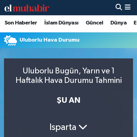
Son Haberler
İslam Dünyası
Güncel
Dünya
E
Hava Durumu
Trafik Durumu
Uluborlu Hava Durumu
Süper Lig Puan Durumu ve Fikstür
Uluborlu Bugün, Yarın ve 1
Tüm Manşetler
Haftalık Hava Durumu Tahmini
Son Dakika Haberleri
ŞU AN
Haber Arşivi
Isparta