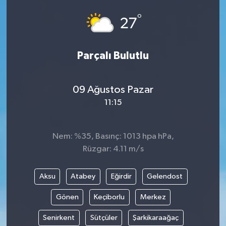
°
27
Parçalı Bulutlu
09 Ağustos Pazar
11:15
Nem: %35, Basınç: 1013 hpa hPa,
Rüzgar: 4.11 m/s
Aksu
Atabey
Eğirdir
Gelendost
Gönen
Keçiborlu
Merkez
Senirkent
Sütçüler
Şarkikaraağaç