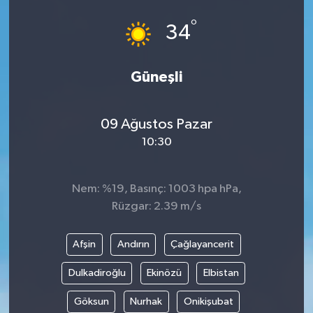
°
34
Güneşli
09 Ağustos Pazar
10:30
Nem: %19, Basınç: 1003 hpa hPa,
Rüzgar: 2.39 m/s
Afşin
Andırın
Çağlayancerit
Dulkadiroğlu
Ekinözü
Elbistan
Göksun
Nurhak
Onikişubat