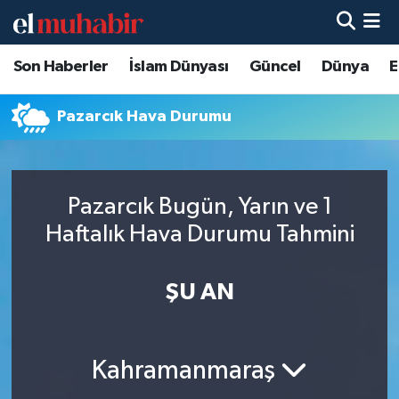
Son Haberler
İslam Dünyası
Güncel
Dünya
E
Hava Durumu
Trafik Durumu
Pazarcık Hava Durumu
Süper Lig Puan Durumu ve Fikstür
Pazarcık Bugün, Yarın ve 1
Tüm Manşetler
Haftalık Hava Durumu Tahmini
Son Dakika Haberleri
ŞU AN
Haber Arşivi
Kahramanmaraş