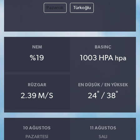
Pazarcık
Türkoğlu
NEM
BASINÇ
%19
1003 HPA
hpa
RÜZGAR
EN DÜŞÜK / EN YÜKSEK
°
°
2.39 M/S
24
/ 38
10 AĞUSTOS
11 AĞUSTOS
PAZARTESI
SALI