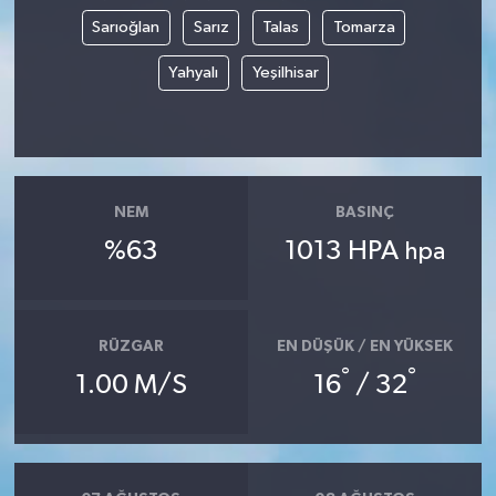
Sarıoğlan
Sarız
Talas
Tomarza
Yahyalı
Yeşilhisar
NEM
BASINÇ
%63
1013 HPA
hpa
RÜZGAR
EN DÜŞÜK / EN YÜKSEK
°
°
1.00 M/S
16
/ 32