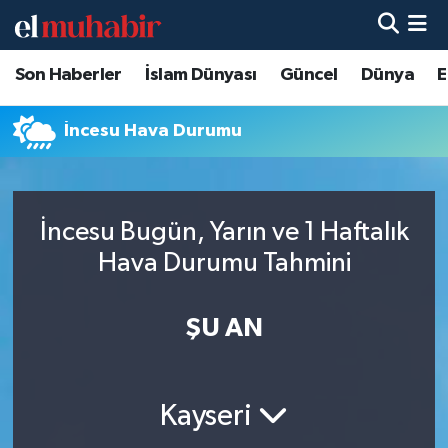
Son Haberler
İslam Dünyası
Güncel
Dünya
E
Hava Durumu
Trafik Durumu
İncesu Hava Durumu
Süper Lig Puan Durumu ve Fikstür
İncesu Bugün, Yarın ve 1 Haftalık
Tüm Manşetler
Hava Durumu Tahmini
Son Dakika Haberleri
ŞU AN
Haber Arşivi
Kayseri