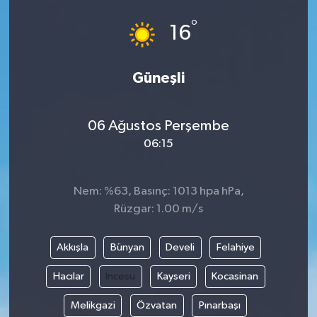
°
16
Güneşli
06 Ağustos Perşembe
06:15
Nem: %63, Basınç: 1013 hpa hPa,
Rüzgar: 1.00 m/s
Akkışla
Bünyan
Develi
Felahiye
Hacılar
İncesu
Kayseri
Kocasinan
Melikgazi
Özvatan
Pınarbaşı