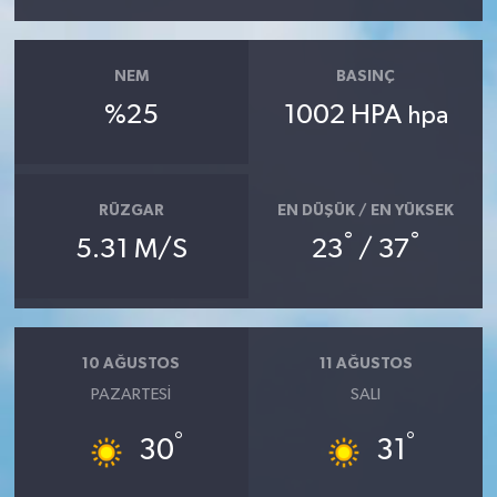
NEM
BASINÇ
%25
1002 HPA
hpa
RÜZGAR
EN DÜŞÜK / EN YÜKSEK
°
°
5.31 M/S
23
/ 37
10 AĞUSTOS
11 AĞUSTOS
PAZARTESI
SALI
°
°
30
31