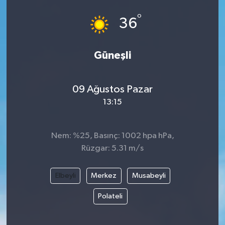
°
36
Güneşli
09 Ağustos Pazar
13:15
Nem: %25, Basınç: 1002 hpa hPa,
Rüzgar: 5.31 m/s
Elbeyli
Merkez
Musabeyli
Polateli