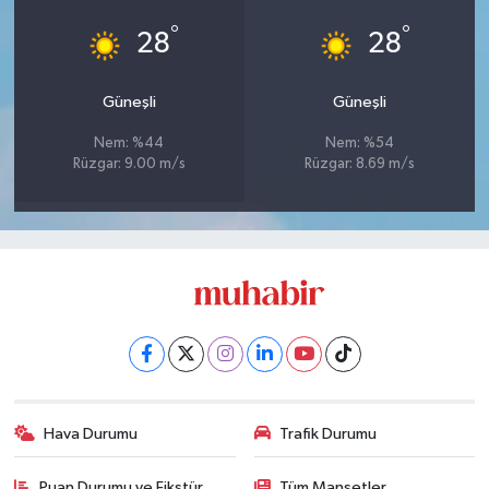
°
°
28
28
Güneşli
Güneşli
Nem: %44
Nem: %54
Rüzgar: 9.00 m/s
Rüzgar: 8.69 m/s
Hava Durumu
Trafik Durumu
Puan Durumu ve Fikstür
Tüm Manşetler