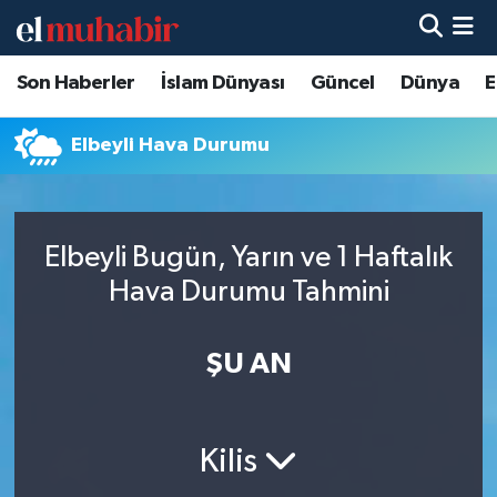
Son Haberler
İslam Dünyası
Güncel
Dünya
E
Hava Durumu
Trafik Durumu
Elbeyli Hava Durumu
Süper Lig Puan Durumu ve Fikstür
Elbeyli Bugün, Yarın ve 1 Haftalık
Tüm Manşetler
Hava Durumu Tahmini
Son Dakika Haberleri
ŞU AN
Haber Arşivi
Kilis