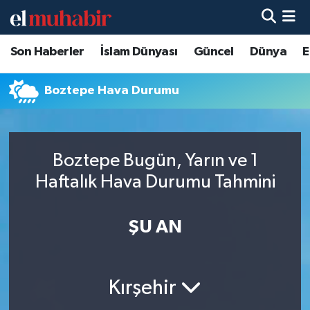
Son Haberler
İslam Dünyası
Güncel
Dünya
E
Hava Durumu
Trafik Durumu
Boztepe Hava Durumu
Süper Lig Puan Durumu ve Fikstür
Boztepe Bugün, Yarın ve 1
Tüm Manşetler
Haftalık Hava Durumu Tahmini
Son Dakika Haberleri
ŞU AN
Haber Arşivi
Kırşehir