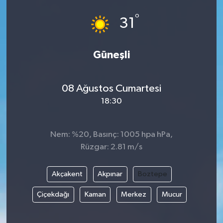
°
31
Güneşli
08 Ağustos Cumartesi
18:30
Nem: %20, Basınç: 1005 hpa hPa,
Rüzgar: 2.81 m/s
Akçakent
Akpınar
Boztepe
Çiçekdağı
Kaman
Merkez
Mucur