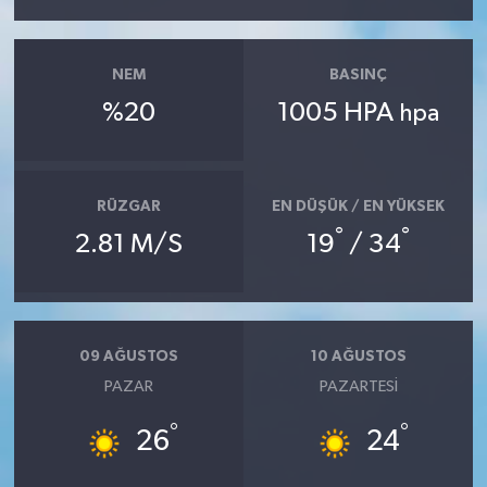
NEM
BASINÇ
%20
1005 HPA
hpa
RÜZGAR
EN DÜŞÜK / EN YÜKSEK
°
°
2.81 M/S
19
/ 34
09 AĞUSTOS
10 AĞUSTOS
PAZAR
PAZARTESI
°
°
26
24