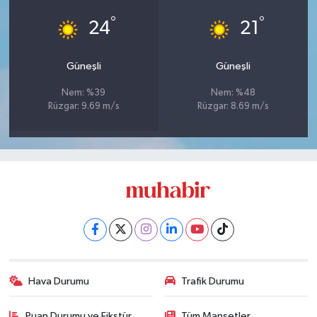
°
°
24
21
Güneşli
Güneşli
Nem: %39
Nem: %48
Rüzgar: 9.69 m/s
Rüzgar: 8.69 m/s
Hava Durumu
Trafik Durumu
Puan Durumu ve Fikstür
Tüm Manşetler