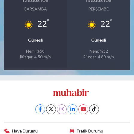
12 AĞUSTOS
13 AĞUSTOS
ÇARŞAMBA
PERŞEMBE
°
°
22
22
Güneşli
Güneşli
Nem: %56
Nem: %52
Rüzgar: 4.50 m/s
Rüzgar: 4.89 m/s
Hava Durumu
Trafik Durumu