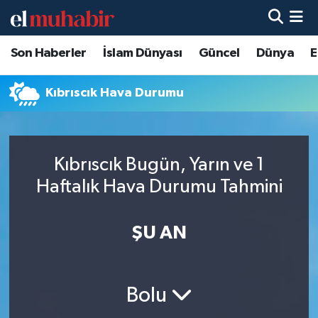
Son Haberler
İslam Dünyası
Güncel
Dünya
E
Hava Durumu
Trafik Durumu
Kıbrıscık Hava Durumu
Süper Lig Puan Durumu ve Fikstür
Kıbrıscık Bugün, Yarın ve 1
Tüm Manşetler
Haftalık Hava Durumu Tahmini
Son Dakika Haberleri
ŞU AN
Haber Arşivi
Bolu