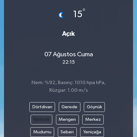
°
15
Açık
07 Ağustos Cuma
22:15
Nem: %92, Basınç: 1010 hpa hPa,
Rüzgar: 1.00 m/s
Dörtdivan
Gerede
Göynük
Kıbrıscık
Mengen
Merkez
Mudurnu
Seben
Yeniçağa