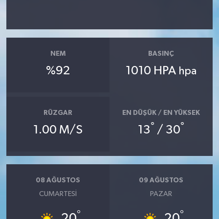
NEM
BASINÇ
%92
1010 HPA
hpa
RÜZGAR
EN DÜŞÜK / EN YÜKSEK
°
°
1.00 M/S
13
/ 30
08 AĞUSTOS
09 AĞUSTOS
CUMARTESI
PAZAR
°
°
20
20