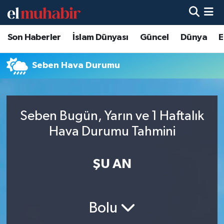
Son Haberler
İslam Dünyası
Güncel
Dünya
E
Hava Durumu
Trafik Durumu
Seben Hava Durumu
Süper Lig Puan Durumu ve Fikstür
Seben Bugün, Yarın ve 1 Haftalık
Tüm Manşetler
Hava Durumu Tahmini
Son Dakika Haberleri
ŞU AN
Haber Arşivi
Bolu