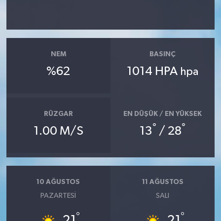
NEM
BASINÇ
%62
1014 HPA
hpa
RÜZGAR
EN DÜŞÜK / EN YÜKSEK
°
°
1.00 M/S
13
/ 28
10 AĞUSTOS
11 AĞUSTOS
PAZARTESI
SALI
°
°
21
21