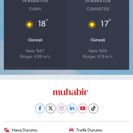
14 AĞUSTOS
15 AĞUSTOS
CUMA
CUMARTESI
°
°
18
17
Güneşli
Güneşli
Nem: %67
Nem: %59
Rüzgar: 4.89 m/s
Rüzgar: 4.19 m/s
Hava Durumu
Trafik Durumu