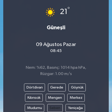
°
21
Güneşli
09 Ağustos Pazar
08:45
Nem: %62, Basınç: 1014 hpa hPa,
Rüzgar: 1.00 m/s
Dörtdivan
Gerede
Göynük
Kıbrıscık
Mengen
Merkez
Mudurnu
Seben
Yeniçağa