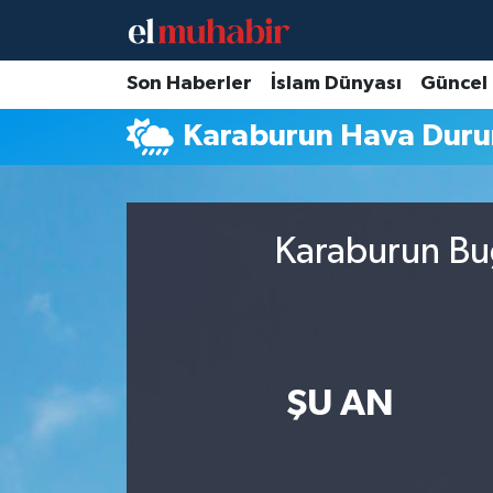
Hava Durumu
Son Haberler
İslam Dünyası
Güncel
Karaburun Hava Dur
Trafik Durumu
Süper Lig Puan Durumu ve Fikstür
Karaburun Bug
Tüm Manşetler
Son Dakika Haberleri
Haber Arşivi
ŞU AN