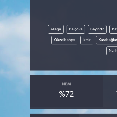
Aliağa
Balçova
Bayındır
Bay
Güzelbahçe
İzmir
Karabağla
Narl
NEM
%72