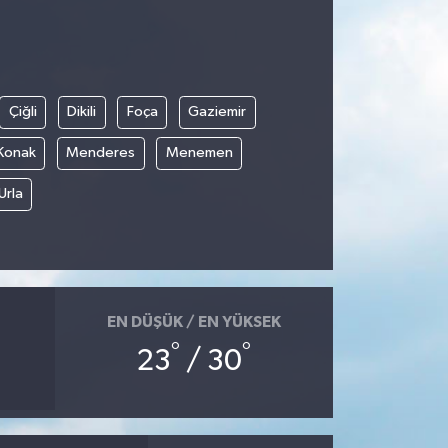
Çiğli
Dikili
Foça
Gaziemir
Konak
Menderes
Menemen
Urla
EN DÜŞÜK / EN YÜKSEK
°
°
23
/ 30