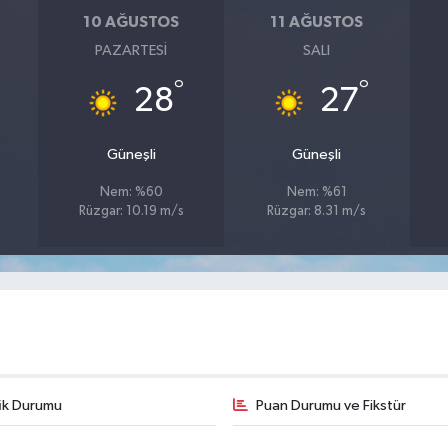
10 AĞUSTOS
11 AĞUSTOS
PAZARTESI
SALI
°
°
28
27
Güneşli
Güneşli
Nem: %60
Nem: %61
Rüzgar: 10.19 m/s
Rüzgar: 8.31 m/s
fik Durumu
Puan Durumu ve Fikstür