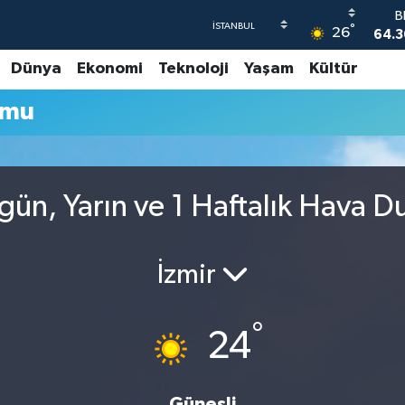
B
°
26
64.3
Dünya
Ekonomi
Teknoloji
Yaşam
Kültür
47
umu
55,
S
64
GR
65
ün, Yarın ve 1 Haftalık Hava 
B
1
İzmir
°
24
Güneşli