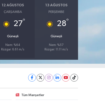
12 AĞUSTOS
13 AĞUSTOS
ÇARŞAMBA
PERŞEMBE
°
°
27
28
Güneşli
Güneşli
Nem: %64
Nem: %57
Rüzgar: 6.61 m/s
Rüzgar: 11.11 m/s
Tüm Manşetler