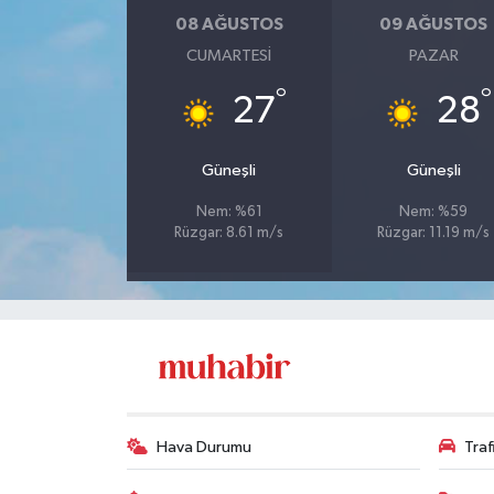
08 AĞUSTOS
09 AĞUSTOS
CUMARTESI
PAZAR
°
°
27
28
Güneşli
Güneşli
Nem: %61
Nem: %59
Rüzgar: 8.61 m/s
Rüzgar: 11.19 m/s
Hava Durumu
Tra