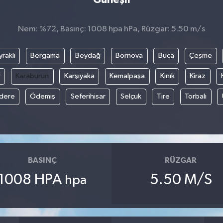
Nem: %72, Basınç: 1008 hpa hPa, Rüzgar: 5.50 m/s
raklı
Bergama
Beydağ
Bornova
Buca
Çeşme
r
Karaburun
Karşıyaka
Kemalpaşa
Kınık
Kiraz
ıdere
Ödemiş
Seferihisar
Selçuk
Tire
Torbalı
BASINÇ
RÜZGAR
1008 HPA
5.50 M/S
hpa