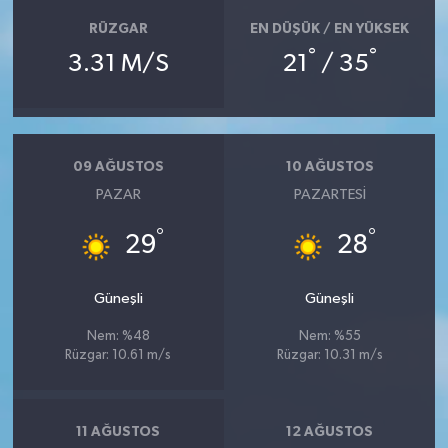
RÜZGAR
EN DÜŞÜK / EN YÜKSEK
°
°
3.31 M/S
21
/ 35
09 AĞUSTOS
10 AĞUSTOS
PAZAR
PAZARTESI
°
°
29
28
Güneşli
Güneşli
Nem: %48
Nem: %55
Rüzgar: 10.61 m/s
Rüzgar: 10.31 m/s
11 AĞUSTOS
12 AĞUSTOS