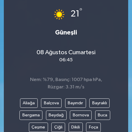
°
21
Güneşli
08 Ağustos Cumartesi
06:45
Nem: %79, Basınç: 1007 hpa hPa,
Rüzgar: 3.31 m/s
Aliağa
Balçova
Bayındır
Bayraklı
Bergama
Beydağ
Bornova
Buca
Çeşme
Çiğli
Dikili
Foça