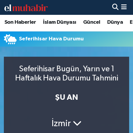
Son Haberler
İslam Dünyası
Güncel
Dünya
E
Hava Durumu
Trafik Durumu
Seferihisar Hava Durumu
Süper Lig Puan Durumu ve Fikstür
Seferihisar Bugün, Yarın ve 1
Tüm Manşetler
Haftalık Hava Durumu Tahmini
Son Dakika Haberleri
ŞU AN
Haber Arşivi
İzmir