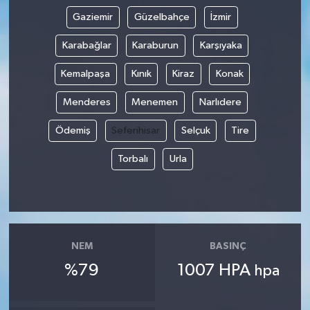
Gaziemir
Güzelbahçe
İzmir
Karabağlar
Karaburun
Karşıyaka
Kemalpaşa
Kınık
Kiraz
Konak
Menderes
Menemen
Narlıdere
Ödemiş
Seferihisar
Selçuk
Tire
Torbalı
Urla
NEM
BASINÇ
%79
1007 HPA
hpa