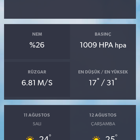
NEM
BASINÇ
%26
1009 HPA
hpa
RÜZGAR
EN DÜŞÜK / EN YÜKSEK
°
°
6.81 M/S
17
/ 31
11 AĞUSTOS
12 AĞUSTOS
SALI
ÇARŞAMBA
°
°
24
25