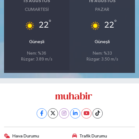
15 AĞUSTOS
16 AĞUSTOS
CUMARTESI
PAZAR
°
°
22
22
Güneşli
Güneşli
Nem: %36
Nem: %33
Rüzgar: 3.89 m/s
Rüzgar: 3.50 m/s
Hava Durumu
Trafik Durumu