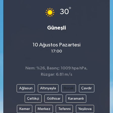
°
30
Güneşli
10 Ağustos Pazartesi
17:00
Nem: %26, Basınç: 1009 hpa hPa,
Rüzgar: 6.81 m/s
Ağlasun
Altınyayla
Bucak
Çavdır
Çeltikçi
Gölhisar
Karamanlı
Kemer
Merkez
Tefenni
Yeşilova