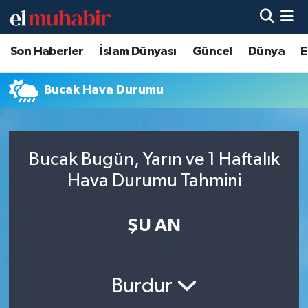
Son Haberler
İslam Dünyası
Güncel
Dünya
E
Hava Durumu
Trafik Durumu
Bucak Hava Durumu
Süper Lig Puan Durumu ve Fikstür
Bucak Bugün, Yarın ve 1 Haftalık
Tüm Manşetler
Hava Durumu Tahmini
Son Dakika Haberleri
ŞU AN
Haber Arşivi
Burdur