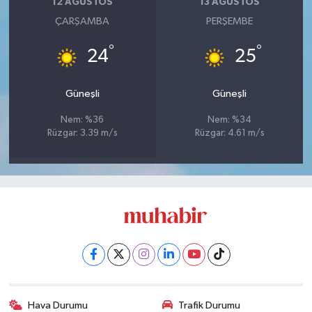
12 AĞUSTOS
13 AĞUSTOS
ÇARŞAMBA
PERŞEMBE
°
°
24
25
Güneşli
Güneşli
Nem: %36
Nem: %34
Rüzgar: 3.39 m/s
Rüzgar: 4.61 m/s
Hava Durumu
Trafik Durumu