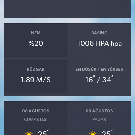
NEM
BASINÇ
%20
1006 HPA
hpa
RÜZGAR
EN DÜŞÜK / EN YÜKSEK
°
°
1.89 M/S
16
/ 34
08 AĞUSTOS
09 AĞUSTOS
CUMARTESI
PAZAR
°
°
25
25