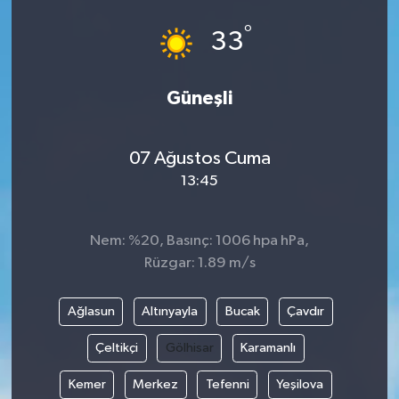
°
33
Güneşli
07 Ağustos Cuma
13:45
Nem: %20, Basınç: 1006 hpa hPa,
Rüzgar: 1.89 m/s
Ağlasun
Altınyayla
Bucak
Çavdır
Çeltikçi
Gölhisar
Karamanlı
Kemer
Merkez
Tefenni
Yeşilova