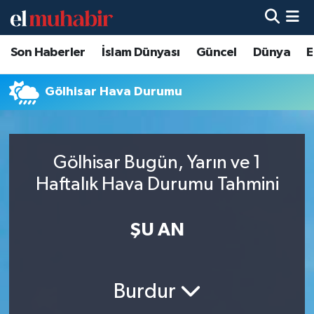
Son Haberler
İslam Dünyası
Güncel
Dünya
E
Hava Durumu
Trafik Durumu
Gölhisar Hava Durumu
Süper Lig Puan Durumu ve Fikstür
Gölhisar Bugün, Yarın ve 1
Tüm Manşetler
Haftalık Hava Durumu Tahmini
Son Dakika Haberleri
ŞU AN
Haber Arşivi
Burdur