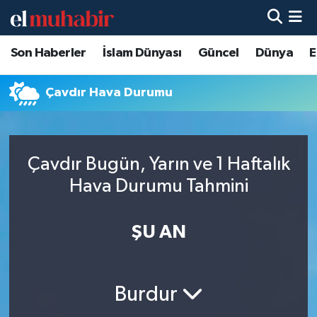
Son Haberler
İslam Dünyası
Güncel
Dünya
E
Hava Durumu
Trafik Durumu
Çavdır Hava Durumu
Süper Lig Puan Durumu ve Fikstür
Çavdır Bugün, Yarın ve 1 Haftalık
Tüm Manşetler
Hava Durumu Tahmini
Son Dakika Haberleri
ŞU AN
Haber Arşivi
Burdur