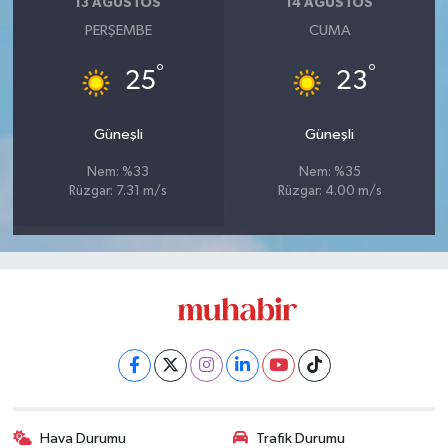
13 AĞUSTOS
14 AĞUSTOS
PERŞEMBE
CUMA
°
°
25
23
Güneşli
Güneşli
Nem: %33
Nem: %35
Rüzgar: 7.31 m/s
Rüzgar: 4.00 m/s
Hava Durumu
Trafik Durumu