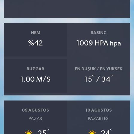
NEM
BASINÇ
%42
1009 HPA
hpa
RÜZGAR
EN DÜŞÜK / EN YÜKSEK
°
°
1.00 M/S
15
/ 34
09 AĞUSTOS
10 AĞUSTOS
PAZAR
PAZARTESI
°
°
25
24