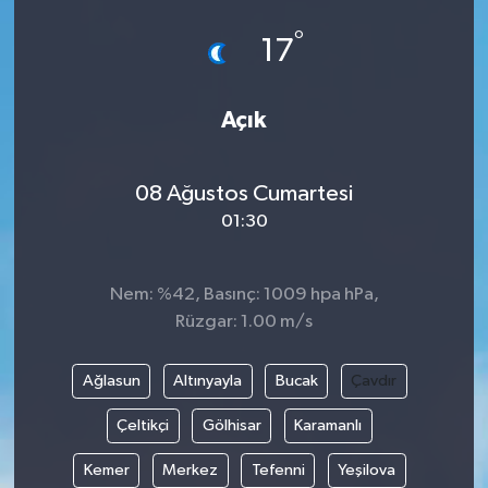
°
17
Açık
08 Ağustos Cumartesi
01:30
Nem: %42, Basınç: 1009 hpa hPa,
Rüzgar: 1.00 m/s
Ağlasun
Altınyayla
Bucak
Çavdır
Çeltikçi
Gölhisar
Karamanlı
Kemer
Merkez
Tefenni
Yeşilova