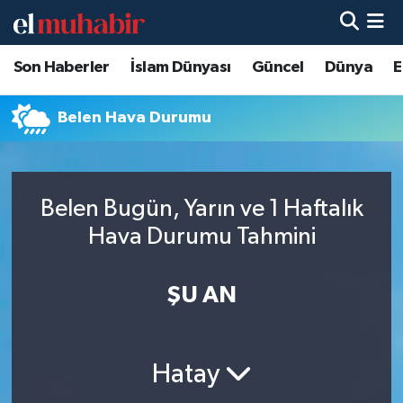
Son Haberler
İslam Dünyası
Güncel
Dünya
E
Hava Durumu
Trafik Durumu
Belen Hava Durumu
Süper Lig Puan Durumu ve Fikstür
Belen Bugün, Yarın ve 1 Haftalık
Tüm Manşetler
Hava Durumu Tahmini
Son Dakika Haberleri
ŞU AN
Haber Arşivi
Hatay