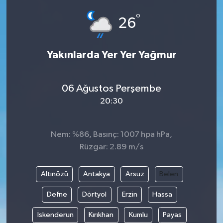
°
26
Yakınlarda Yer Yer Yağmur
06 Ağustos Perşembe
20:30
Nem: %86, Basınç: 1007 hpa hPa,
Rüzgar: 2.89 m/s
Altınözü
Antakya
Arsuz
Belen
Defne
Dörtyol
Erzin
Hassa
İskenderun
Kırıkhan
Kumlu
Payas