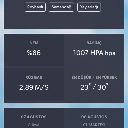
Reyhanlı
Samandağ
Yayladağı
NEM
BASINÇ
%86
1007 HPA
hpa
RÜZGAR
EN DÜŞÜK / EN YÜKSEK
°
°
2.89 M/S
23
/ 30
07 AĞUSTOS
08 AĞUSTOS
CUMA
CUMARTESI