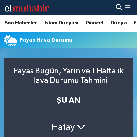
Son Haberler
İslam Dünyası
Güncel
Dünya
E
Hava Durumu
Trafik Durumu
Payas Hava Durumu
Süper Lig Puan Durumu ve Fikstür
Payas Bugün, Yarın ve 1 Haftalık
Tüm Manşetler
Hava Durumu Tahmini
Son Dakika Haberleri
ŞU AN
Haber Arşivi
Hatay