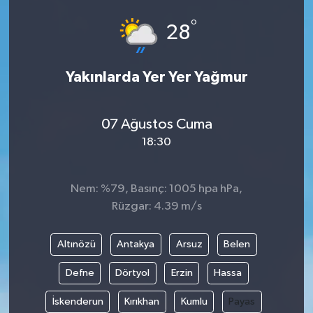
°
28
Yakınlarda Yer Yer Yağmur
07 Ağustos Cuma
18:30
Nem: %79, Basınç: 1005 hpa hPa,
Rüzgar: 4.39 m/s
Altınözü
Antakya
Arsuz
Belen
Defne
Dörtyol
Erzin
Hassa
İskenderun
Kırıkhan
Kumlu
Payas