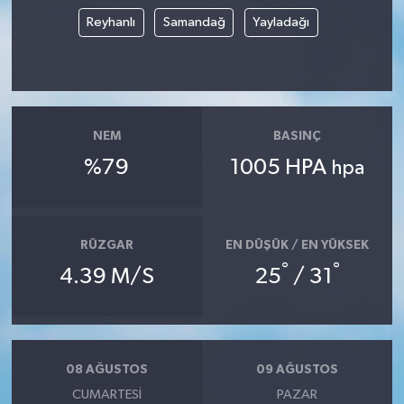
Reyhanlı
Samandağ
Yayladağı
NEM
BASINÇ
%79
1005 HPA
hpa
RÜZGAR
EN DÜŞÜK / EN YÜKSEK
°
°
4.39 M/S
25
/ 31
08 AĞUSTOS
09 AĞUSTOS
CUMARTESI
PAZAR