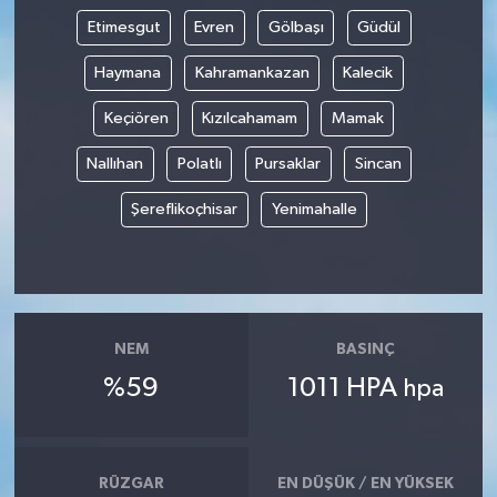
Etimesgut
Evren
Gölbaşı
Güdül
Haymana
Kahramankazan
Kalecik
Keçiören
Kızılcahamam
Mamak
Nallıhan
Polatlı
Pursaklar
Sincan
Şereflikoçhisar
Yenimahalle
NEM
BASINÇ
%59
1011 HPA
hpa
RÜZGAR
EN DÜŞÜK / EN YÜKSEK