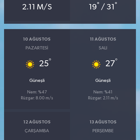
°
°
2.11 M/S
19
/ 31
10 AĞUSTOS
11 AĞUSTOS
PAZARTESI
SALI
°
°
25
27
Güneşli
Güneşli
Nem: %47
Nem: %41
Rüzgar: 8.00 m/s
Rüzgar: 2.11 m/s
12 AĞUSTOS
13 AĞUSTOS
ÇARŞAMBA
PERŞEMBE