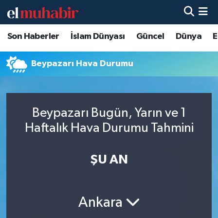
Son Haberler
İslam Dünyası
Güncel
Dünya
E
Hava Durumu
Trafik Durumu
Beypazarı Hava Durumu
Süper Lig Puan Durumu ve Fikstür
Beypazarı Bugün, Yarın ve 1
Tüm Manşetler
Haftalık Hava Durumu Tahmini
Son Dakika Haberleri
ŞU AN
Haber Arşivi
Ankara