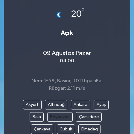
°
20
Açık
09 Ağustos Pazar
04:00
Nem: %59, Basınç: 1011 hpa hPa,
Rüzgar: 2.11 m/s
Akyurt
Altındağ
Ankara
Ayaş
Bala
Beypazarı
Çamlıdere
Çankaya
Çubuk
Elmadağ